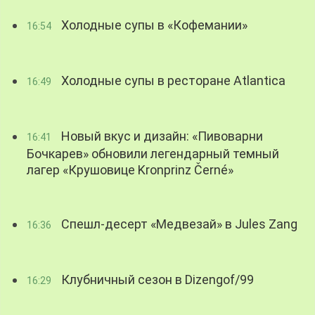
Холодные супы в «Кофемании»
16:54
Холодные супы в ресторане Atlantica
16:49
Новый вкус и дизайн: «Пивоварни
16:41
Бочкарев» обновили легендарный темный
лагер «Крушовице Kronprinz Černé»
Спешл-десерт «Медвезай» в Jules Zang
16:36
Клубничный сезон в Dizengof/99
16:29