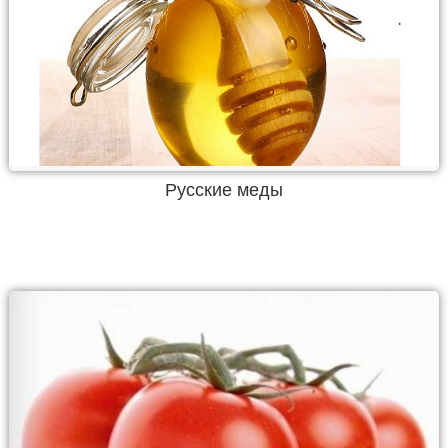
Русские меды