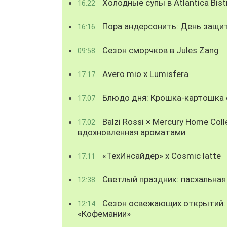
Холодные супы в Atlantica Bist
16:22
Пора андерсонить: День защи
16:16
Сезон сморчков в Jules Zang
09:58
Avero mio x Lumisfera
17:17
Блюдо дня: Крошка-картошка с
17:07
Balzi Rossi × Mercury Home Coll
17:02
вдохновленная ароматами
«ТехИнсайдер» х Cosmic latte
17:11
Светлый праздник: пасхальная
12:38
Сезон освежающих открытий: 
12:14
«Кофемании»