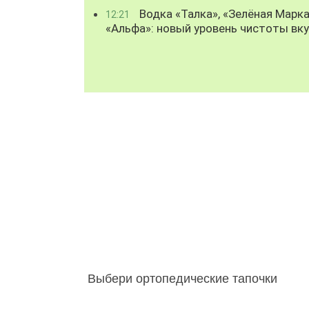
Водка «Талка», «Зелёная Марка
12:21
«Альфа»: новый уровень чистоты вк
Выбери ортопедические тапочки