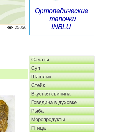
25056
Салаты
Суп
Шашлык
Стейк
Вкусная свинина
Говядина в духовке
Рыба
Морепродукты
Птица