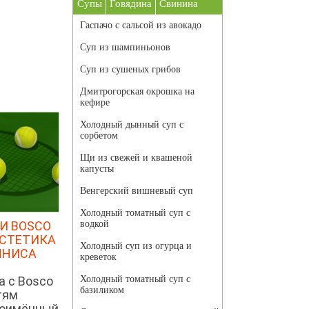
Супы
Говядина
Свинина
Гаспачо с сальсой из авокадо
Суп из шампиньонов
Суп из сушеных грибов
Дмитрогорская окрошка на
кефире
Холодный дынный суп с
сорбетом
Щи из свежей и квашеной
капусты
Венгерский вишневый суп
Холодный томатный суп с
И BOSCO
водкой
ЭСТЕТИКА
Холодный суп из огурца и
ННИСА
креветок
а с Bosco
Холодный томатный суп с
базиликом
тям
ноимённый