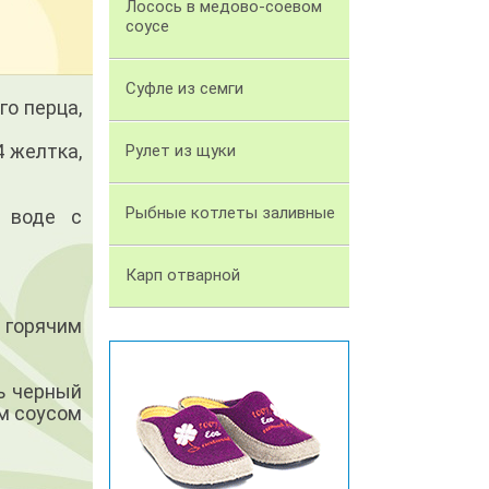
Лосось в медово-соевом
соусе
Суфле из семги
го перца,
4 желтка,
Рулет из щуки
Рыбные котлеты заливные
в воде с
Карп отварной
 горячим
ь черный
м соусом