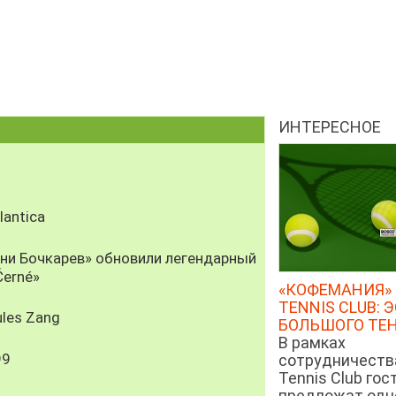
ИНТЕРЕСНОЕ
antica
рни Бочкарев» обновили легендарный
Černé»
«КОФЕМАНИЯ» 
TENNIS CLUB: 
les Zang
БОЛЬШОГО ТЕ
В рамках
99
сотрудничеств
Tennis Club гос
предложат од