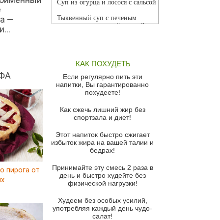
Суп из огурца и лосося с сальсой
е
а —
Тыквенный суп с печеным
чесноком и томатной сальсой
...
Грибной суп
Томатный суп с кремом из
КАК ПОХУДЕТЬ
красного перца
ФА
Если регулярно пить эти
Парижский луковый суп
напитки, Вы гарантированно
похудеете!
Суп из спаржи и горошка с
сыром пармезан
Как сжечь лишний жир без
спортзала и диет!
Суп-крем из цветной капусты
Этот напиток быстро сжигает
Французский луковый суп
избыток жира на вашей талии и
бедрах!
Суп из баклажанов с моцареллой
и гремолатой
Принимайте эту смесь 2 раза в
о пирога от
Грибной крем-суп с кростини с
день и быстро худейте без
ux
козьим сыром
физической нагрузки!
Суп мисо с зеленым луком и
Худеем без особых усилий,
тофу
употребляя каждый день чудо-
салат!