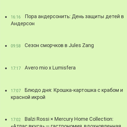
Пора андерсонить: День защиты детей в
16:16
Андерсон
Сезон сморчков в Jules Zang
09:58
Avero mio x Lumisfera
17:17
Блюдо дня: Крошка-картошка с крабом и
17:07
красной икрой
Balzi Rossi × Mercury Home Collection:
17:02
«Атлас вкуса» — гастрономия, вдохновленная