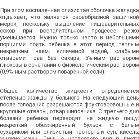
При этом воспаленная слизистая оболочка желудка
отдыхает, что является своеобразной защитной
мерой, поскольку выделение пищеварительных
соков при воспалительном процессе резко
уменьшается. Нужно только часто и небольшими
порциями поить ребенка в этот период теплым
некрепким чаем, кипяченой водой, слабыми
отварами трав без сахара, 5%-ным раствором
глюкозы в сочетании с физиологическим раствором
(0,9%-ным раствором поваренной соли).
Общее количество жидкости определяется
степенью жажды у больного. На следующий день
после голодания разрешаются фруктовоовощные и
крупяные отвары, отвар шиповника. С третьего дня
болезни ребенка переводят на жидкую пищу:
некрепкий обезжиренный бульон с белым
сухариком или слизистый протертый суп, кисель,
жидкие каши. Лишь с четвертого дня в диету