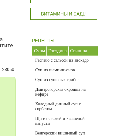
ВИТАМИНЫ И БАДЫ
на
РЕЦЕПТЫ
ятите
Супы
Говядина
Свинина
Гаспачо с сальсой из авокадо
28050
Суп из шампиньонов
Суп из сушеных грибов
Дмитрогорская окрошка на
кефире
Холодный дынный суп с
сорбетом
Щи из свежей и квашеной
капусты
Венгерский вишневый суп