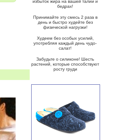
избыток жира на вашей талии и
бедрах!
Суп из баклажанов с моцареллой
и гремолатой
Принимайте эту смесь 2 раза в
Грибной крем-суп с кростини с
день и быстро худейте без
козьим сыром
физической нагрузки!
Суп мисо с зеленым луком и
Худеем без особых усилий,
тофу
употребляя каждый день чудо-
салат!
Суп из помидоров черри с песто
из рукколы
Забудьте о силиконе! Шесть
растений, которые способствуют
Португальский чесночный суп с
росту груди
яйцом
Авголемоно
Том ям с тофу
Ирландский картофельный суп
Суп из пастернака
Пряный морковный суп во время
зимних холодов
Тосканский фасолевый суп