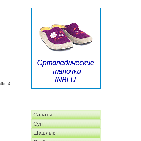
вьте
Салаты
Суп
Шашлык