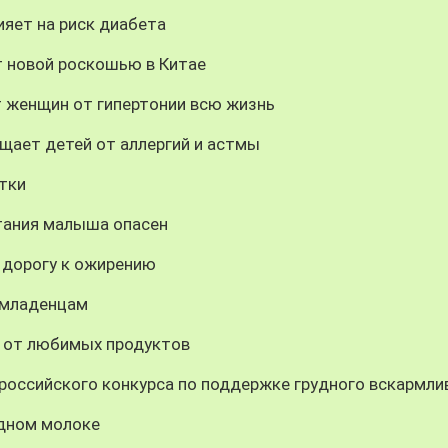
ияет на риск диабета
т новой роскошью в Китае
т женщин от гипертонии всю жизнь
щает детей от аллергий и астмы
тки
итания малыша опасен
дорогу к ожирению
 младенцам
з от любимых продуктов
российского конкурса по поддержке грудного вскармли
удном молоке