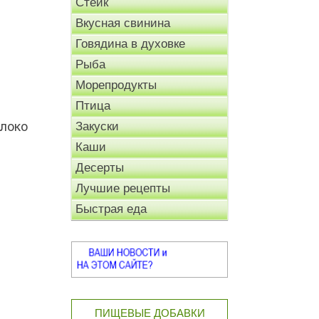
Стейк
Вкусная свинина
Говядина в духовке
Рыба
Морепродукты
Птица
олоко
Закуски
Каши
Десерты
Лучшие рецепты
Быстрая еда
ПИЩЕВЫЕ ДОБАВКИ