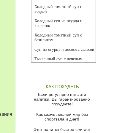
Холодный томатный суп с
водкой
Холодный суп из огурца и
креветок
Холодный томатный суп с
базиликом
Суп из огурца и лосося с сальсой
Тыквенный суп с печеным
чесноком и томатной сальсой
Грибной суп
Томатный суп с кремом из
КАК ПОХУДЕТЬ
красного перца
Если регулярно пить эти
Парижский луковый суп
напитки, Вы гарантированно
похудеете!
Суп из спаржи и горошка с
сыром пармезан
вания
Как сжечь лишний жир без
спортзала и диет!
Суп-крем из цветной капусты
Этот напиток быстро сжигает
Французский луковый суп