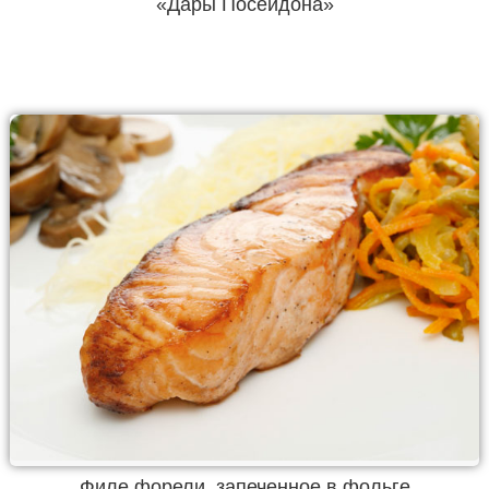
«Дары Посейдона»
Филе форели, запеченное в фольге