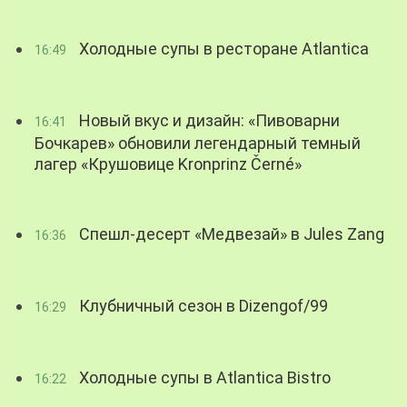
Холодные супы в ресторане Atlantica
16:49
Новый вкус и дизайн: «Пивоварни
16:41
Бочкарев» обновили легендарный темный
лагер «Крушовице Kronprinz Černé»
Спешл-десерт «Медвезай» в Jules Zang
16:36
Клубничный сезон в Dizengof/99
16:29
Холодные супы в Atlantica Bistro
16:22