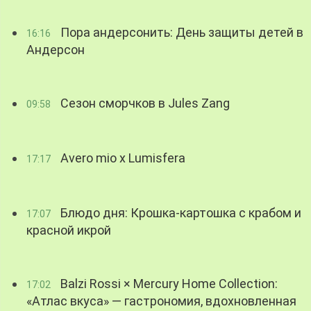
Пора андерсонить: День защиты детей в
16:16
Андерсон
Сезон сморчков в Jules Zang
09:58
Avero mio x Lumisfera
17:17
Блюдо дня: Крошка-картошка с крабом и
17:07
красной икрой
Balzi Rossi × Mercury Home Collection:
17:02
«Атлас вкуса» — гастрономия, вдохновленная