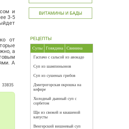
ссом и
ВИТАМИНЫ И БАДЫ
ее 3-5
выйдет
РЕЦЕПТЫ
ко от
оторые
Супы
Говядина
Свинина
жно, а
отовым
Гаспачо с сальсой из авокадо
ями. А
Суп из шампиньонов
Суп из сушеных грибов
33835
Дмитрогорская окрошка на
кефире
Холодный дынный суп с
сорбетом
Щи из свежей и квашеной
капусты
Венгерский вишневый суп