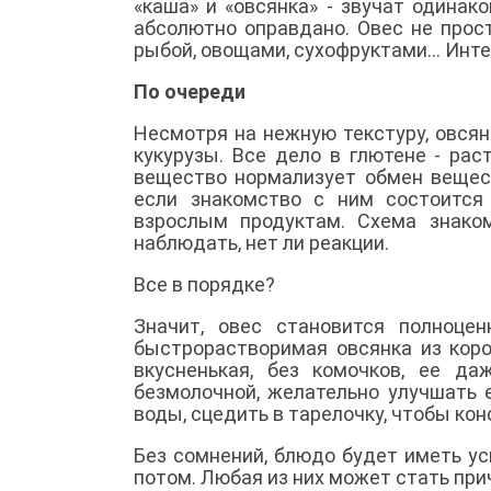
«каша» и «овсянка» - звучат одинако
абсолютно оправдано. Овес не прос
рыбой, овощами, сухофруктами... Инте
По очереди
Несмотря на нежную текстуру, овся
кукурузы. Все дело в глютене - ра
вещество нормализует обмен вещест
если знакомство с ним состоится
взрослым продуктам. Схема знако
наблюдать, нет ли реакции.
Все в порядке?
Значит, овес становится полноце
быстрорастворимая овсянка из коро
вкусненькая, без комочков, ее д
безмолочной, желательно улучшать 
воды, сцедить в тарелочку, чтобы ко
Без сомнений, блюдо будет иметь у
потом. Любая из них может стать прич