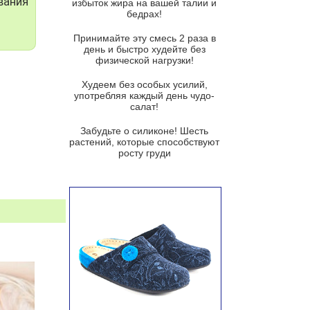
вания
избыток жира на вашей талии и
бедрах!
Суп из баклажанов с моцареллой
и гремолатой
Принимайте эту смесь 2 раза в
Грибной крем-суп с кростини с
день и быстро худейте без
козьим сыром
физической нагрузки!
Суп мисо с зеленым луком и
Худеем без особых усилий,
тофу
употребляя каждый день чудо-
салат!
Суп из помидоров черри с песто
из рукколы
Забудьте о силиконе! Шесть
растений, которые способствуют
Португальский чесночный суп с
росту груди
яйцом
Авголемоно
Том ям с тофу
Ирландский картофельный суп
Суп из пастернака
Пряный морковный суп во время
зимних холодов
Тосканский фасолевый суп