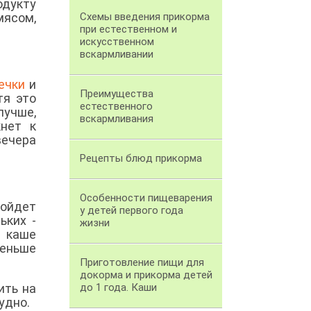
одукту
мясом,
Схемы введения прикорма
при естественном и
искусственном
вскармливании
ечки
и
Преимущества
тя это
естественного
лучше,
вскармливания
кнет к
ечера
Рецепты блюд прикорма
Особенности пищеварения
ойдет
у детей первого года
ьких -
жизни
 каше
меньше
Приготовление пищи для
докорма и прикорма детей
ить на
до 1 года. Каши
удно.