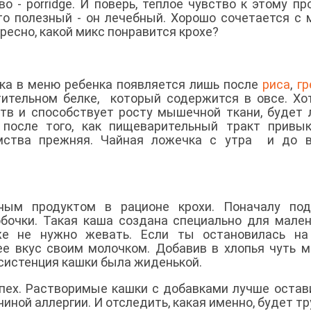
во - porridge. И поверь, теплое чувство к этому пр
то полезный - он лечебный. Хорошо сочетается с 
ресно, какой микс понравится крохе?
нка в меню ребенка появляется лишь после
риса
,
гр
стительном белке, который содержится в овсе. Хо
в и способствует росту мышечной ткани, будет 
 после того, как пищеварительный тракт привы
мства прежняя. Чайная ложечка с утра и до в
нным продуктом в рационе крохи. Поначалу под
бочки. Такая каша создана специально для мален
аже не нужно жевать. Если ты остановилась на
ее вкус своим молочком. Добавив в хлопья чуть 
нсистенция кашки была жиденькой.
спех. Растворимые кашки с добавками лучше остав
иной аллергии. И отследить, какая именно, будет тр