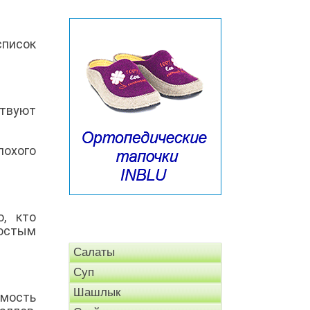
список
твуют
охого
о, кто
ростым
Салаты
Суп
Шашлык
емость