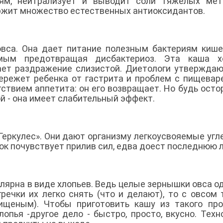
иям, нейтрализует и выводит соли тяжелых мет
держит множество естественных антиоксидантов.
вса. Она дает питание полезным бактериям кише
мым предотвращая дисбактериоз. Эта каша х
ает раздражение слизистой. Диетологи утверждаю
бережет ребенка от гастрита и проблем с пищевар
тствием аппетита: он его возвращает. Но будь осто
й - она имеет слабительный эффект.
Геркулес». Они дают организму легкоусвояемые угл
нок почувствует прилив сил, едва доест последнюю 
пулярна в виде хлопьев. Ведь целые зернышки овса о
речки их легко снять (что и делают), то с овсом 
ищеным). Чтобы приготовить кашу из такого про
опья -другое дело - быстро, просто, вкусно. Техн