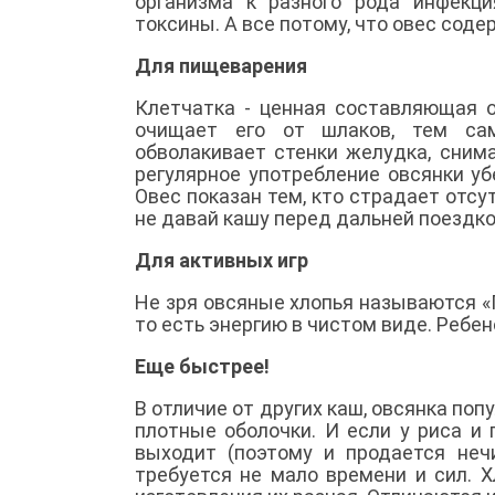
организма к разного рода инфекц
токсины. А все потому, что овес со
Для пищеварения
Клетчатка - ценная составляющая о
очищает его от шлаков, тем са
обволакивает стенки желудка, сним
регулярное употребление овсянки у
Овес показан тем, кто страдает отсу
не давай кашу перед дальней поездко
Для активных игр
Не зря овсяные хлопья называются «
то есть энергию в чистом виде. Ребе
Еще быстрее!
В отличие от других каш, овсянка по
плотные оболочки. И если у риса и г
выходит (поэтому и продается неч
требуется не мало времени и сил. Хл