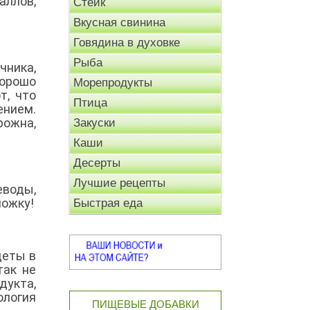
аллов,
Стейк
Вкусная свинина
Говядина в духовке
Рыба
чника,
орошо
Морепродукты
т, что
Птица
ением.
рожна,
Закуски
Каши
Десерты
Лучшие рецепты
еводы,
ложку!
Быстрая еда
деты в
так не
дукта,
ология
ПИЩЕВЫЕ ДОБАВКИ