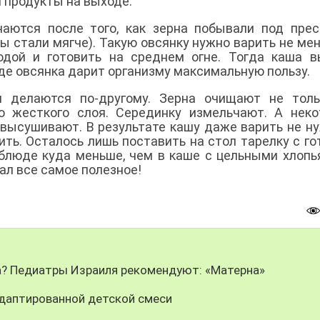
и продукты на выходе.
чаются после того, как зерна побывали под пре
 стали мягче). Такую овсянку нужно варить не мен
одой и готовить на среднем огне. Тогда каша 
де овсянка дарит организму максимальную пользу.
я делаются по-другому. Зерна очищают не толь
го жесткого слоя. Серединку измельчают. А нек
высушивают. В результате кашу даже варить не ну
ить. Осталось лишь поставить на стол тарелку с г
блюде куда меньше, чем в каше с цельными хлопь
ал все самое полезное!
ка? Педиатры Израиля рекомендуют: «Матерна»
адаптированной детской смеси