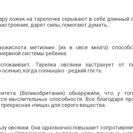
Пару ложек на тарелочке скрывают в себе длинный 
астроение, дарят силы, помогают думать...
нокислота метионин (их в овсе много) способс
нервной системы ребенка.
спокаивает. Тарелка овсянки застрахует от пл
 осенью, когда солнышко - редкий гость.
итета (Великобритания) обнаружили, что у тог
ются мыслительные способности. Все благодаря п
- прекрасная «пища» для серого вещества.
льзу овсянки. Она однозначно повышает сопротивля