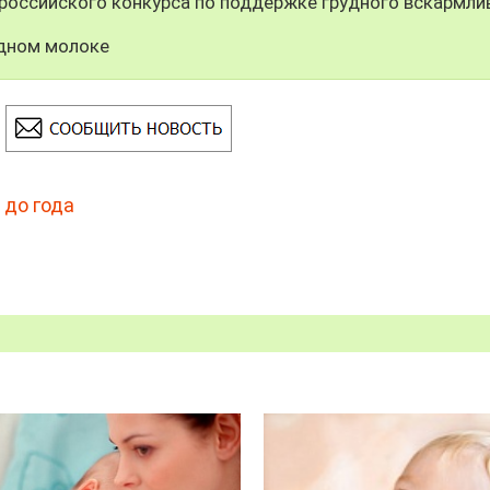
российского конкурса по поддержке грудного вскармли
удном молоке
,
до года