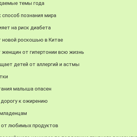
даемые темы года
 способ познания мира
ияет на риск диабета
т новой роскошью в Китае
т женщин от гипертонии всю жизнь
щает детей от аллергий и астмы
тки
итания малыша опасен
дорогу к ожирению
 младенцам
з от любимых продуктов