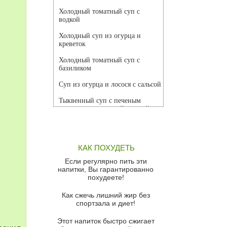
Холодный томатный суп с
водкой
Холодный суп из огурца и
креветок
Холодный томатный суп с
базиликом
Суп из огурца и лосося с сальсой
Тыквенный суп с печеным
чесноком и томатной сальсой
Грибной суп
Томатный суп с кремом из
КАК ПОХУДЕТЬ
красного перца
Если регулярно пить эти
Парижский луковый суп
напитки, Вы гарантированно
похудеете!
Суп из спаржи и горошка с
сыром пармезан
Как сжечь лишний жир без
спортзала и диет!
Суп-крем из цветной капусты
Этот напиток быстро сжигает
Французский луковый суп