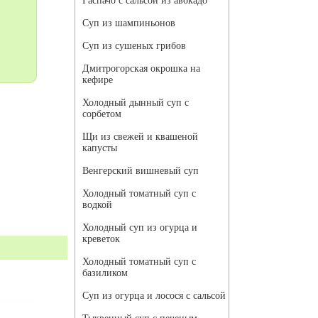
Гаспачо с сальсой из авокадо
Суп из шампиньонов
Суп из сушеных грибов
Дмитрогорская окрошка на
кефире
Холодный дынный суп с
сорбетом
Щи из свежей и квашеной
капусты
Венгерский вишневый суп
Холодный томатный суп с
водкой
Холодный суп из огурца и
креветок
Холодный томатный суп с
базиликом
Суп из огурца и лосося с сальсой