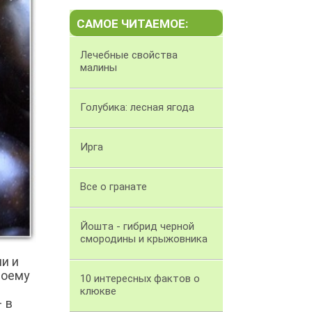
САМОЕ ЧИТАЕМОЕ:
Лечебные свойства
малины
Голубика: лесная ягода
Ирга
Все о гранате
Йошта - гибрид черной
смородины и крыжовника
и и
воему
10 интересных фактов о
клюкве
 в