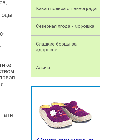
са,
Какая польза от винограда
плоды
Северная ягода - морошка
о-
Сладкие борцы за
о
здоровье
тике
Алыча
ством
тдавал
ии
стати