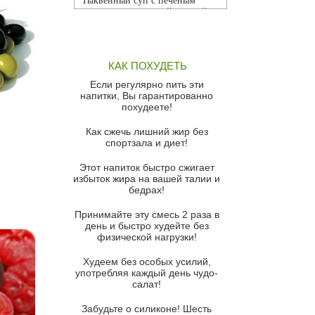
Тыквенный суп с печеным
чесноком и томатной сальсой
Грибной суп
Томатный суп с кремом из
КАК ПОХУДЕТЬ
красного перца
Если регулярно пить эти
Парижский луковый суп
напитки, Вы гарантированно
похудеете!
Суп из спаржи и горошка с
сыром пармезан
Как сжечь лишний жир без
спортзала и диет!
Суп-крем из цветной капусты
Этот напиток быстро сжигает
Французский луковый суп
избыток жира на вашей талии и
бедрах!
Суп из баклажанов с моцареллой
и гремолатой
Принимайте эту смесь 2 раза в
Грибной крем-суп с кростини с
день и быстро худейте без
козьим сыром
физической нагрузки!
Суп мисо с зеленым луком и
Худеем без особых усилий,
тофу
употребляя каждый день чудо-
салат!
Суп из помидоров черри с песто
из рукколы
Забудьте о силиконе! Шесть