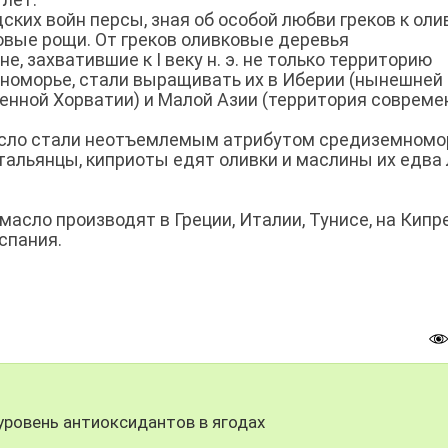
ких войн персы, зная об особой любви греков к оли
вые рощи. От греков оливковые деревья
е, захватившие к I веку н. э. не только территорию
мноморье, стали выращивать их в Иберии (нынешней
енной Хорватии) и Малой Азии (территория совреме
асло стали неотъемлемым атрибутом средиземномо
итальянцы, киприоты едят оливки и маслины их едва 
асло производят в Греции, Италии, Тунисе, на Кипре
спания.
уровень антиоксидантов в ягодах