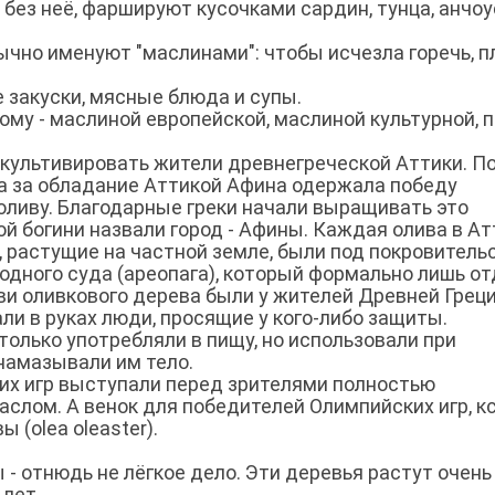
 и без неё, фаршируют кусочками сардин, тунца, анчоу
ычно именуют "маслинами": чтобы исчезла горечь, 
 закуски, мясные блюда и супы.
у - маслиной европейской, маслиной культурной, п
ультивировать жители древнегреческой Аттики. П
а за обладание Аттикой Афина одержала победу
 оливу. Благодарные греки начали выращивать это
ой богини назвали город - Афины. Каждая олива в Ат
, растущие на частной земле, были под покровитель
одного суда (ареопага), который формально лишь о
ви оливкового дерева были у жителей Древней Грец
ли в руках люди, просящие у кого-либо защиты.
только употребляли в пищу, но использовали при
намазывали им тело.
их игр выступали перед зрителями полностью
слом. А венок для победителей Олимпийских игр, к
 (olea оleaster).
- отнюдь не лёгкое дело. Эти деревья растут очень
лет.