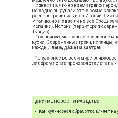
Известно, что во время греко-персидс
нещадно вырубали аттические оливко
распространились и по Италии. Римлян
Италию, но и едва ли не всё Средизе
Испании), Истрии (территория соврем
Турции).
Так оливки, маслины и оливковое м
кухни. Современные греки, испанцы, 
каждый день, даже на завтрак.
Популярное во всём мире оливковое м
лидером по его производству стала И
ДРУГИЕ НОВОСТИ РАЗДЕЛА:
Как кулинарная обработка влияет на 