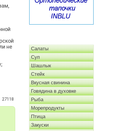
вам,
нной
рской
ли не
Салаты
Суп
;
Шашлык
Стейк
Вкусная свинина
Говядина в духовке
27118
Рыба
Морепродукты
Птица
Закуски