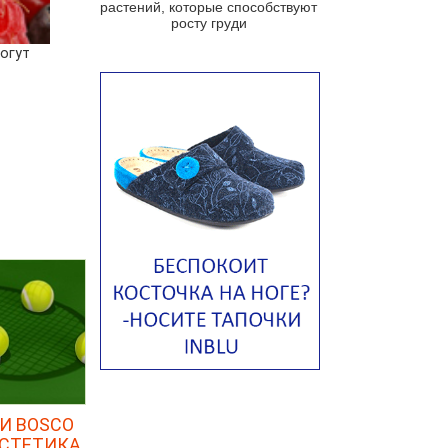
растений, которые способствуют
Португальский чесночный суп с
росту груди
яйцом
огут
Авголемоно
Том ям с тофу
Ирландский картофельный суп
Суп из пастернака
Пряный морковный суп во время
зимних холодов
Тосканский фасолевый суп
Американский суп из красной
фасоли с сальсой гуакамоле
Острый чечевичный суп с
кремом из петрушки
Суп с лапшой рамен в
Токийском стиле
Малайзийская лакса с
И BOSCO
креветками
ЭСТЕТИКА