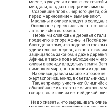
масле, в уксусе и в соли, с косточкой
миндаля, сладкого перца или лимона.
Созревшие плоды, чёрного цвета, об
перед маринованием вымачивают.
Маслины и оливки кладут в холодные
Оливковое дерево называют по-разном
латыни - olea europaea.
Первыми оливковые деревья стали к
преданию, в споре Афины и Посейдон
благодаря тому, что подарила грекам
удивительное дерево, а в честь велик
защищалось законом, и даже деревья
Афины, а также под наблюдением нар
оливы в аренду владельцу земли. Вет
символом мира, по традиции их держа
Из оливок давили масло, которое не 
жертвоприношениях, в светильниках, 
Так, например, участники Олимпийск
обнажённые и натёртые оливковым ма
говоря, сплетали из ветвей дикой оливы
Надо сказать, что выращивать оливы 
медленно, зато доживают до двухсот 