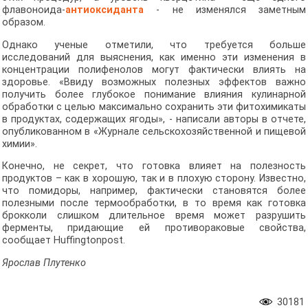
флавоноида-
антиоксиданта
- не изменялся заметным
образом.
Однако ученые отметили, что требуется больше
исследований для выяснения, как именно эти изменения в
концентрации полифенолов могут фактически влиять на
здоровье. «Ввиду возможных полезных эффектов важно
получить более глубокое понимание влияния кулинарной
обработки с целью максимально сохранить эти фитохимикаты
в продуктах, содержащих ягоды», - написали авторы в отчете,
опубликованном в «Журнале сельскохозяйственной и пищевой
химии».
Конечно, не секрет, что готовка влияет на полезность
продуктов – как в хорошую, так и в плохую сторону. Известно,
что помидоры, например, фактически становятся более
полезными после термообработки, в то время как готовка
брокколи слишком длительное время может разрушить
ферменты, придающие ей противораковые свойства,
сообщает Huffingtonpost.
Ярослав Плутенко
30181