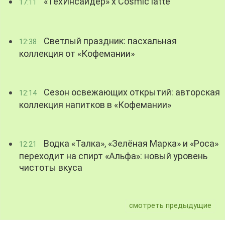
«ТехИнсайдер» х Cosmic latte
17:11
Светлый праздник: пасхальная
12:38
коллекция от «Кофемании»
Сезон освежающих открытий: авторская
12:14
коллекция напитков в «Кофемании»
Водка «Талка», «Зелёная Марка» и «Роса»
12:21
переходит на спирт «Альфа»: новый уровень
чистоты вкуса
смотреть предыдущие