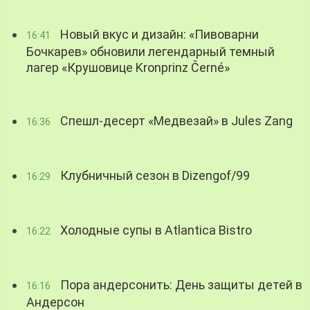
Новый вкус и дизайн: «Пивоварни
16:41
Бочкарев» обновили легендарный темный
лагер «Крушовице Kronprinz Černé»
Спешл-десерт «Медвезай» в Jules Zang
16:36
Клубничный сезон в Dizengof/99
16:29
Холодные супы в Atlantica Bistro
16:22
Пора андерсонить: День защиты детей в
16:16
Андерсон