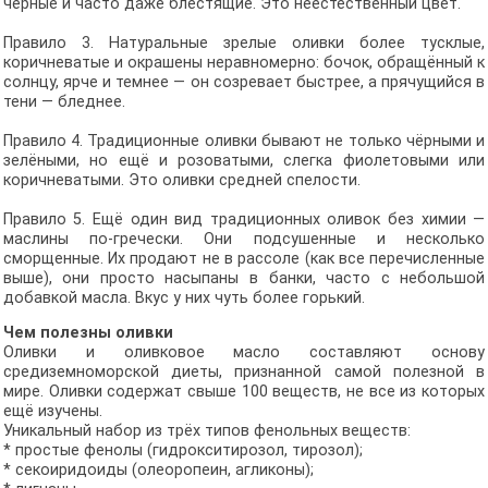
чёрные и часто даже блестящие. Это неестественный цвет.
Правило 3. Натуральные зрелые оливки более тусклые,
коричневатые и окрашены неравномерно: бочок, обращённый к
солнцу, ярче и темнее — он созревает быстрее, а прячущийся в
тени — бледнее.
Правило 4. Традиционные оливки бывают не только чёрными и
зелёными, но ещё и розоватыми, слегка фиолетовыми или
коричневатыми. Это оливки средней спелости.
Правило 5. Ещё один вид традиционных оливок без химии —
маслины по-гречески. Они подсушенные и несколько
сморщенные. Их продают не в рассоле (как все перечисленные
выше), они просто насыпаны в банки, часто с небольшой
добавкой масла. Вкус у них чуть более горький.
Чем полезны оливки
Оливки и оливковое масло составляют основу
средиземноморской диеты, признанной самой полезной в
мире. Оливки содержат свыше 100 веществ, не все из которых
ещё изучены.
Уникальный набор из трёх типов фенольных веществ:
* простые фенолы (гидрокситирозол, тирозол);
* секоиридоиды (олеоропеин, агликоны);