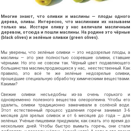
Многие знают, что оливки и маслины — плоды одного
дерева, оливы. Интересно, что маслинами их называем
только мы. Исстари оливу у нас величали масличным
деревом, отсюда и пошли маслины. На родине это чёрные
(black olives) и зелёные оливки (green olives).
Мы уверены, что зелёные оливки — это недозрелые плоды, а
маслины — это уже полностью созревшие оливки, ставшие
чёрными. Но это не совсем так. Чёрный цвет подавляющего
большинства маслин,продающихся у нас, неестественный. Как
правило, это всё те же зелёные недозрелые оливки,
прошедшие специальную обработку химическими веществами.
Какими?
Свежие оливки несъедобны из-за очень горького и
одновременно полезного вещества олеоропеина. Чтобы его
удалить, оливки традиционно замачивали в солёной воде.
Этот естественный процесс удаления горечи занимал 3-6
месяцев для зрелых оливок и от 6 месяцев до года — для
зелёных. Учёные-пищевики придумали, как сжать это время до
нескольких дней. Чтобы быстро вымыть горечь, они стали