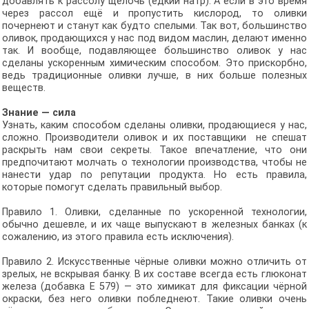
добавлять к рассолу щёлочь (едкий натр). А если в это время
через рассол ещё и пропустить кислород, то оливки
почернеют и станут как будто спелыми. Так вот, большинство
оливок, продающихся у нас под видом маслин, делают именно
так. И вообще, подавляющее большинство оливок у нас
сделаны ускоренным химическим способом. Это прискорбно,
ведь традиционные оливки лучше, в них больше полезных
веществ.
Знание — сила
Узнать, каким способом сделаны оливки, продающиеся у нас,
сложно. Производители оливок и их поставщики не спешат
раскрыть нам свои секреты. Такое впечатление, что они
предпочитают молчать о технологии производства, чтобы не
нанести удар по репутации продукта. Но есть правила,
которые помогут сделать правильный выбор.
Правило 1. Оливки, сделанные по ускоренной технологии,
обычно дешевле, и их чаще выпускают в железных банках (к
сожалению, из этого правила есть исключения).
Правило 2. Искусственные чёрные оливки можно отличить от
зрелых, не вскрывая банку. В их составе всегда есть глюконат
железа (добавка Е 579) — это химикат для фиксации чёрной
окраски, без него оливки побледнеют. Такие оливки очень