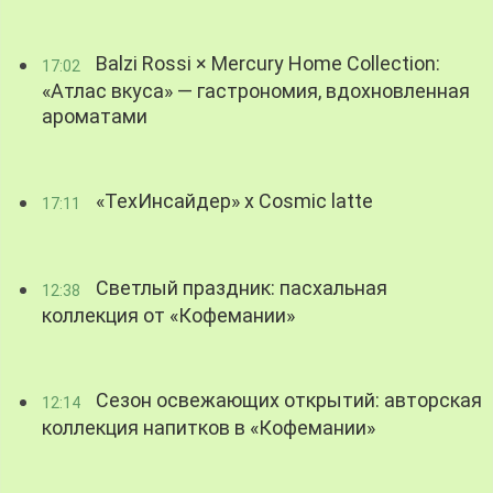
Balzi Rossi × Mercury Home Collection:
17:02
«Атлас вкуса» — гастрономия, вдохновленная
ароматами
«ТехИнсайдер» х Cosmic latte
17:11
Светлый праздник: пасхальная
12:38
коллекция от «Кофемании»
Сезон освежающих открытий: авторская
12:14
коллекция напитков в «Кофемании»