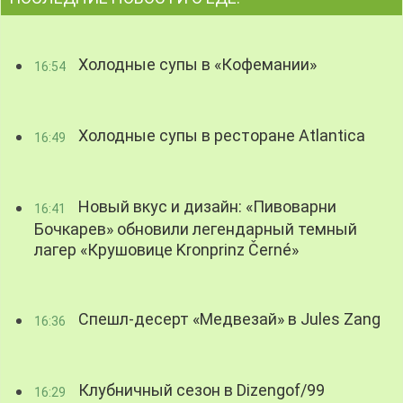
Холодные супы в «Кофемании»
16:54
Холодные супы в ресторане Atlantica
16:49
Новый вкус и дизайн: «Пивоварни
16:41
Бочкарев» обновили легендарный темный
лагер «Крушовице Kronprinz Černé»
Спешл-десерт «Медвезай» в Jules Zang
16:36
Клубничный сезон в Dizengof/99
16:29