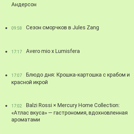
Андерсон
Сезон сморчков в Jules Zang
09:58
Avero mio x Lumisfera
17:17
Блюдо дня: Крошка-картошка с крабом и
17:07
красной икрой
Balzi Rossi × Mercury Home Collection:
17:02
«Атлас вкуса» — гастрономия, вдохновленная
ароматами