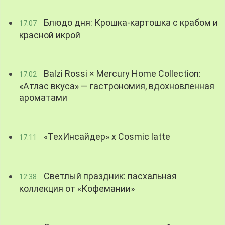
Блюдо дня: Крошка-картошка с крабом и
17:07
красной икрой
Balzi Rossi × Mercury Home Collection:
17:02
«Атлас вкуса» — гастрономия, вдохновленная
ароматами
«ТехИнсайдер» х Cosmic latte
17:11
Светлый праздник: пасхальная
12:38
коллекция от «Кофемании»