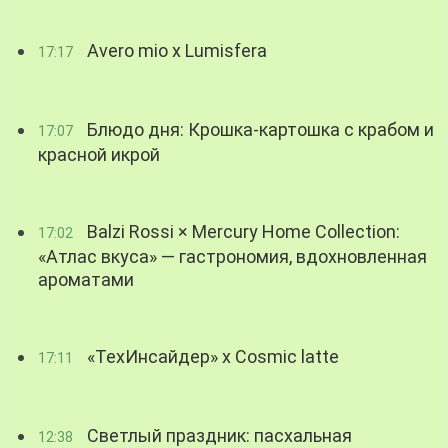
Avero mio x Lumisfera
17:17
Блюдо дня: Крошка-картошка с крабом и
17:07
красной икрой
Balzi Rossi × Mercury Home Collection:
17:02
«Атлас вкуса» — гастрономия, вдохновленная
ароматами
«ТехИнсайдер» х Cosmic latte
17:11
Светлый праздник: пасхальная
12:38