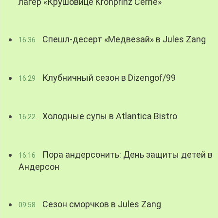
лагер «Крушовице Kronprinz Černé»
Спешл-десерт «Медвезай» в Jules Zang
16:36
Клубничный сезон в Dizengof/99
16:29
Холодные супы в Atlantica Bistro
16:22
Пора андерсонить: День защиты детей в
16:16
Андерсон
Сезон сморчков в Jules Zang
09:58