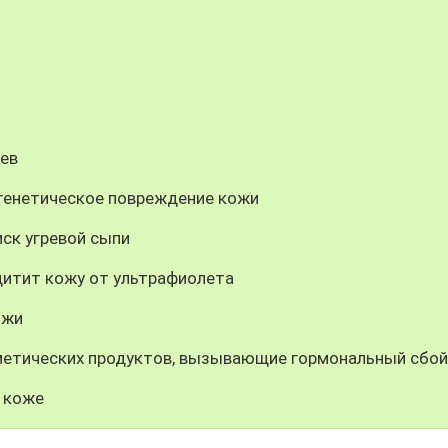
и
цев
генетическое повреждение кожи
ск угревой сыпи
щитит кожу от ультрафиолета
ожи
метических продуктов, вызывающие гормональный сбой
 коже