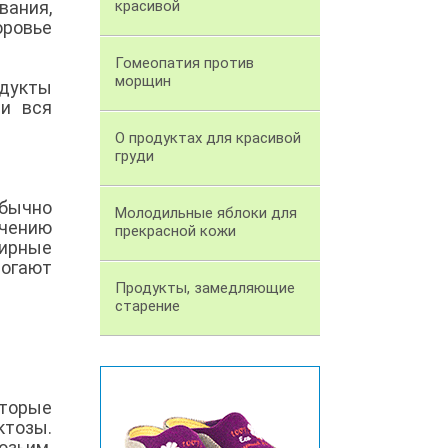
ания,
красивой
оровье
Гомеопатия против
морщин
одукты
и вся
О продуктах для красивой
груди
бычно
Молодильные яблоки для
ичению
прекрасной кожи
жирные
могают
Продукты, замедляющие
старение
оторые
ктозы.
озьим,