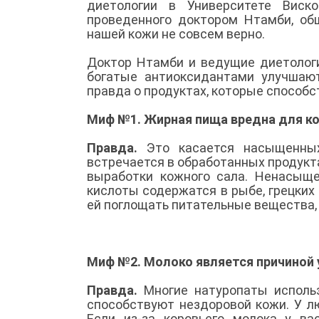
диетологии в Университете Виско
проведенного доктором Нтамби, об
нашей кожи не совсем верно.
Доктор Нтамби и ведущие диетологи
богатые антиоксидантами улучшаю
правда о продуктах, которые способ
Миф №1. Жирная пища вредна для к
Правда.
Это касается насыщенны
встречается в обработанных продукта
выработки кожного сала. Ненасыщ
кислоты содержатся в рыбе, грецких
ей поглощать питательные вещества, т
Миф №2. Молоко является причиной 
Правда.
Многие натуропаты исполь
способствуют нездоровой кожи. У л
Если из-за коровьего молока у ва