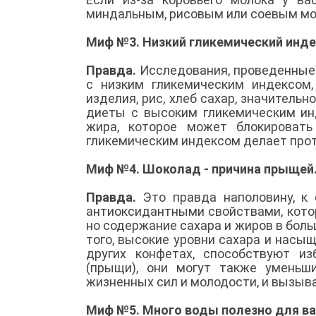
миндальным, рисовым или соевым м
Миф №3. Низкий гликемический инде
Правда.
Исследования, проведенные а
с низким гликемическим индексом
изделия, рис, хлеб сахар, значител
диеты с высоким гликемическим ин
жира, которое может блокироват
гликемическим индексом делает про
Миф №4. Шоколад - причина прыщей
Правда.
Это правда наполовину, к
антиоксидантными свойствами, кото
но содержание сахара и жиров в бо
того, высокие уровни сахара и нас
других конфетах, способствуют и
(прыщи), они могут также уменьш
жизненных сил и молодости, и вызы
Миф №5. Много воды полезно для в