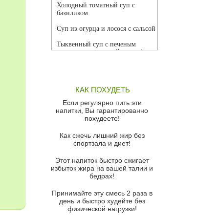
Холодный томатный суп с
базиликом
Суп из огурца и лосося с сальсой
Тыквенный суп с печеным
чесноком и томатной сальсой
Грибной суп
Томатный суп с кремом из
КАК ПОХУДЕТЬ
красного перца
Если регулярно пить эти
Парижский луковый суп
напитки, Вы гарантированно
похудеете!
Суп из спаржи и горошка с
сыром пармезан
Как сжечь лишний жир без
спортзала и диет!
Суп-крем из цветной капусты
Этот напиток быстро сжигает
Французский луковый суп
избыток жира на вашей талии и
бедрах!
Суп из баклажанов с моцареллой
и гремолатой
Принимайте эту смесь 2 раза в
Грибной крем-суп с кростини с
день и быстро худейте без
козьим сыром
физической нагрузки!