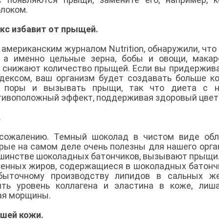
олоком.
кс избавит от прыщей.
мериканским журналом Nutrition, обнаружили, что
, а именно цельные зерна, бобы и овощи, мака
ьно снижают количество прыщей. Если вы придержив
дексом, ваш организм будет создавать больше к
ь поры и вызывать прыщи, так что диета с н
тивоположный эффект, поддерживая здоровый цвет
.
 сожалению. Темный шоколад в чистом виде обл
рые на самом деле очень полезны для нашего орга
льшинстве шоколадных батончиков, вызывают прыщи
ыщенных жиров, содержащиеся в шоколадных батонч
збыточному производству липидов в сальных же
ить уровень коллагена и эластина в коже, лиш
вая морщины.
ашей кожи.