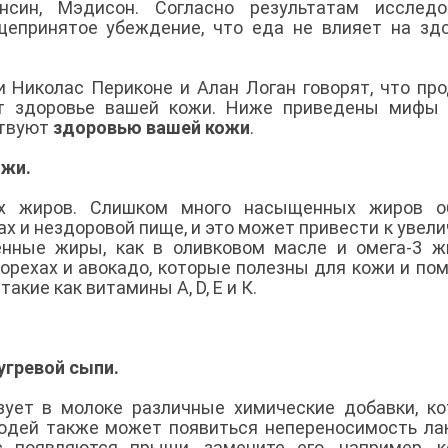
нсин, Мэдисон. Согласно результатам исследов
щепринятое убеждение, что еда не влияет на зд
 Николас Периконе и Алан Логан говорят, что пр
т здоровье вашей кожи. Ниже приведены мифы 
ствуют
здоровью вашей кожи
.
ожи.
х жиров. Слишком много насыщенных жиров о
х и нездоровой пище, и это может привести к увел
енные жиры, как в оливковом масле и омега-3 
 орехах и авокадо, которые полезны для кожи и по
акие как витамины A, D, Е и К.
угревой сыпи.
зует в молоке различные химические добавки, к
юдей также может появиться непереносимость ла
с появляются прыщи, замените его, например, к