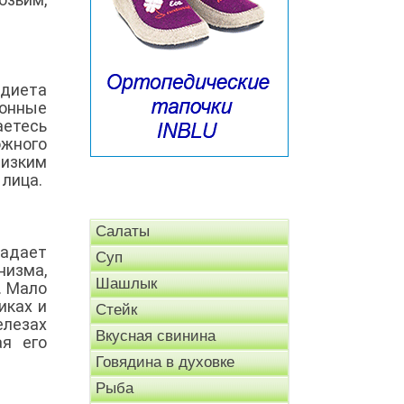
 диета
ронные
аетесь
ожного
изким
 лица.
Салаты
адает
Суп
низма,
Шашлык
. Мало
иках и
Стейк
лезах
Вкусная свинина
ая его
Говядина в духовке
Рыба