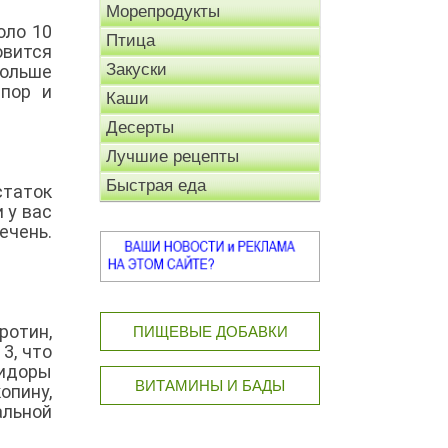
Морепродукты
оло 10
Птица
овится
Закуски
больше
 пор и
Каши
Десерты
Лучшие рецепты
Быстрая еда
статок
 у вас
ечень.
.
ротин,
ПИЩЕВЫЕ ДОБАВКИ
3, что
мидоры
ВИТАМИНЫ И БАДЫ
опину,
альной