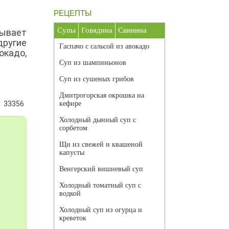
РЕЦЕПТЫ
Супы
Говядина
Свинина
зывает
другие
Гаспачо с сальсой из авокадо
вокадо,
Суп из шампиньонов
Суп из сушеных грибов
Дмитрогорская окрошка на
33356
кефире
Холодный дынный суп с
сорбетом
Щи из свежей и квашеной
капусты
Венгерский вишневый суп
Холодный томатный суп с
водкой
Холодный суп из огурца и
креветок