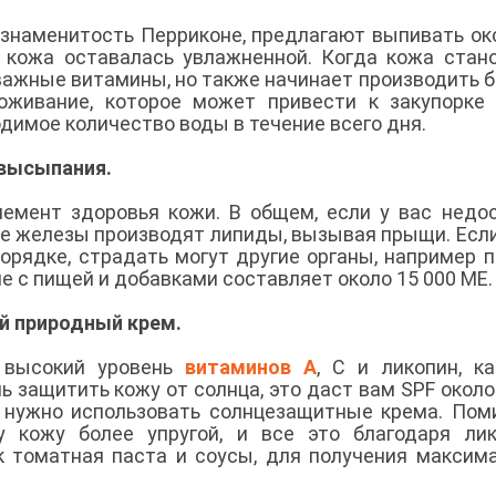
 знаменитость Перриконе, предлагают выпивать ок
 кожа оставалась увлажненной. Когда кожа стан
 важные витамины, но также начинает производить 
оживание, которое может привести к закупорке
димое количество воды в течение всего дня.
 высыпания.
емент здоровья кожи. В общем, если у вас недо
ые железы производят липиды, вызывая прыщи. Если
орядке, страдать могут другие органы, например п
 с пищей и добавками составляет около 15 000 МЕ
 природный крем.
 высокий уровень
витаминов А
, С и ликопин, ка
 защитить кожу от солнца, это даст вам SPF около 
е нужно использовать солнцезащитные крема. По
 кожу более упругой, и все это благодаря лик
ак томатная паста и соусы, для получения максим