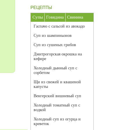
РЕЦЕПТЫ
Супы
Говядина
Свинина
Гаспачо с сальсой из авокадо
Суп из шампиньонов
Суп из сушеных грибов
Дмитрогорская окрошка на
кефире
Холодный дынный суп с
сорбетом
Щи из свежей и квашеной
капусты
Венгерский вишневый суп
Холодный томатный суп с
водкой
Холодный суп из огурца и
креветок