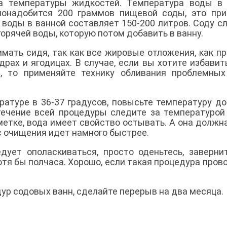
ра температуры жидкостей. Температура воды в
понадобится 200 граммов пищевой соды, это пр
м воды в ванной составляет 150-200 литров. Соду с
орячей воды, которую потом добавить в ванну.
ать сидя, так как все жировые отложения, как пр
драх и ягодицах. В случае, если вы хотите избавит
е, то применяйте технику обливания проблемны
атуре в 36-37 градусов, повысьте температуру до
 течение всей процедуры следите за температурой
етке, вода имеет свойство остывать. А она должн
сс очищения идет намного быстрее.
дует ополаскиваться, просто оденьтесь, заверни
отя бы полчаса. Хорошо, если такая процедура пров
ур содовых ванн, сделайте перерыв на два месяца.