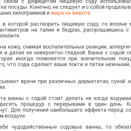
в связи с дефицитом пищевую соду использовал
ке посуды. Конечно, не следует и с собой проделыв
ишних килограммов и
жира на животе
.
у, в которой растворить пищевую соду, то вполне
антиметров на талии и бедрах, распрощавшись с
ллюлите.
на кожу, снимая воспалительные реакции, аллерги
ая и делая ее невероятно гладкой. Ванна с содой 
торая иногда появляется при значительном поху
о, что сода сделает ваши локти и пятки нежными,
сывают врачи при различных дерматитах, сухой э
ях.
та ванны с содой стоит делать не когда вздумае
десять процедур с перерывами в один день. К
нут. Для получения наибольшего эффекта перед с
м воздухе.
ебе чудодейственные содовые ванны, то обязат