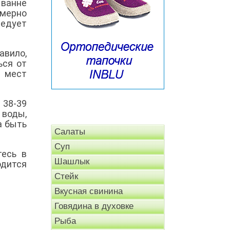
 ванне
имерно
ледует
авило,
ься от
х мест
 38-39
 воды,
а быть
Салаты
Суп
тесь в
Шашлык
одится
Стейк
Вкусная свинина
Говядина в духовке
Рыба