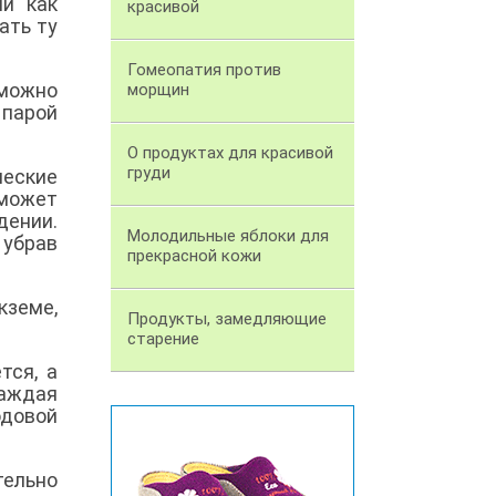
и как
красивой
ать ту
Гомеопатия против
 можно
морщин
 парой
О продуктах для красивой
груди
ческие
сможет
дении.
Молодильные яблоки для
 убрав
прекрасной кожи
кземе,
Продукты, замедляющие
старение
тся, а
аждая
одовой
ельно