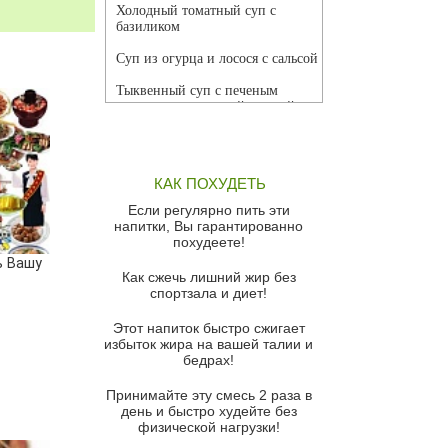
Холодный томатный суп с
базиликом
Суп из огурца и лосося с сальсой
Тыквенный суп с печеным
чесноком и томатной сальсой
Грибной суп
Томатный суп с кремом из
КАК ПОХУДЕТЬ
красного перца
Если регулярно пить эти
Парижский луковый суп
напитки, Вы гарантированно
похудеете!
Суп из спаржи и горошка с
ь Вашу
сыром пармезан
Как сжечь лишний жир без
спортзала и диет!
Суп-крем из цветной капусты
Этот напиток быстро сжигает
Французский луковый суп
избыток жира на вашей талии и
бедрах!
Суп из баклажанов с моцареллой
и гремолатой
Принимайте эту смесь 2 раза в
Грибной крем-суп с кростини с
день и быстро худейте без
козьим сыром
физической нагрузки!