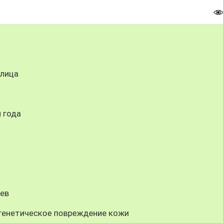
 лица
 года
и
цев
генетическое повреждение кожи