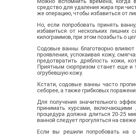
Можно вспомнить времена, когда 
средство для удаления жира при чист
же операцию, чтобы избавиться от л
Но, если попробовать принять ванн
избавиться от нескольких лишних с
килограммов, при этом позабыть о це
Содовые ванны благотворно влияют 
проявления, успокаивая кожу, смягч
предотвратить дряблость кожи, ко
Приятным сюрпризом станет еще и т
огрубевшую кожу.
Кстати, содовые ванны часто пропи
себорее, а также грибковых поражени
Для получения значительного эффек
принимать курсами, включающими 
процедура должна длиться 20-25 ми
ванной следует прогуляться на свеже
Если вы решили попробовать на с