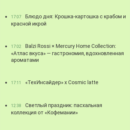
Блюдо дня: Крошка-картошка с крабом и
17:07
красной икрой
Balzi Rossi × Mercury Home Collection:
17:02
«Атлас вкуса» — гастрономия, вдохновленная
ароматами
«ТехИнсайдер» х Cosmic latte
17:11
Светлый праздник: пасхальная
12:38
коллекция от «Кофемании»