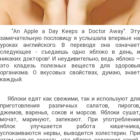
"An Apple a Day Keeps a Doctor Away". Эту
замечательную пословицу я услышала впервые на
уроках английского. В переводе она означает
следующее - съедаешь одно яблоко в день, и
никаких докторов! И неудивительно, ведь яблоко –
это кладезь полезных веществ для здоровья
организма. О вкусовых свойствах, думаю, знает
каждый.
Яблоки едят как свежими, так и используют для
приготовления различных салатов, пирогов,
джемов, варенья, соков и морсов. Яблоки сушат,
мочат, маринуют, запекают. При употреблении
яблок улучшается работа кишечника,
успокаиваются нервы, выводится холестерин. При
этом нельзя сказать, что яблоко содержит какой-