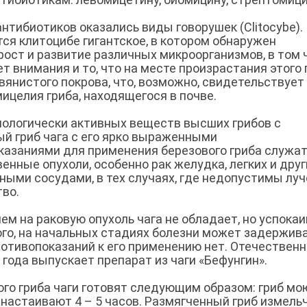
тибиотиков оказались виды говорушек (Clitocybe).
ся клитоцибе гигантское, в котором обнаружен
рост и развитие различных микроорганизмов, в том 
т внимания и то, что на месте произрастания этого 
янистого покрова, что, возможно, свидетельствует
целия гриба, находящегося в почве.
ологически активных веществ высших грибов с
й гриб чага с его ярко выраженными
азаниями для применения березового гриба служа
венные опухоли, особенно рак желудка, легких и друг
ными сосудами, в тех случаях, где недопустимы лу
тво.
м на раковую опухоль чага не обладает, но успока
ого, на начальных стадиях болезни может задержив
противопоказаний к его применению нет. Отечествен
ода выпускает препарат из чаги «Бефунгин».
го гриба чаги готовят следующим образом: гриб мо
настаивают 4 – 5 часов. Размягченный гриб измель