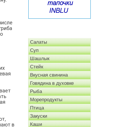
числе
гриба
 о
Салаты
Суп
Шашлык
т
Стейк
их
чевая
Вкусная свинина
Говядина в духовке
ивает
Рыба
ать
Морепродукты
ная
Птица
Закуски
ют,
чают в
Каши