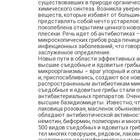
существовавших в природе органичес
химического синтеза. Возникла увере
веществ, которые избавят от больши
представлять собой нечто устарелое.
поколеблена открытием ценного ново
плесени. Речь идет об антибиотиках 
микроскопических грибов рода пеници
инфекционных заболеваний, что говор
заслуженное определение.
Новые пути в области эффективных 
высшие съедобные и ядовитые грибы 
микроорганизмы – враг упорный и оп
и, приспосабливаясь, создают все но
распространенным антибиотикам мик
съедобные и ядовитые грибы стали о
антибактериальных препаратов. Очен
высшие базидиомицеты. Известно, что
лаковица розовая, масленок обыкнове
обладают антибиотической активност
немотин, биформин, полипорин и мно
500 видов съедобных и ядовитых гри
тел многих говорушек, рядовок, лако
аналогичное идентифицированным ант