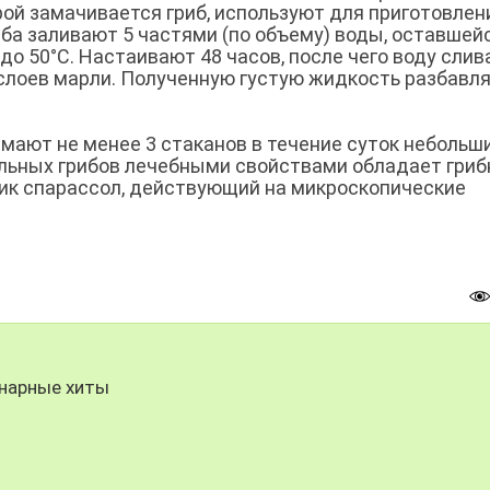
торой замачивается гриб, используют для приготовлен
иба заливают 5 частями (по объему) воды, оставшей
до 50°С. Настаивают 48 часов, после чего воду слив
слоев марли. Полученную густую жидкость разбавл
мают не менее 3 стаканов в течение суток небольш
альных грибов лечебными свойствами обладает гриб
тик спарассол, действующий на микроскопические
инарные хиты