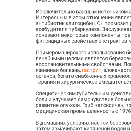
Исключительно важным источником ан
Интересным в этом отношении являет
антибиотик клитоцибин. Он тормозит 
возбудителя туберкулеза. Заслуживае
исчезают некоторые компоненты трав
фитонцидных свойствах экстрактов ми
Примером широкого использования би
лечебными целями является березовы
восстановительными свойствами. Пок
язвенная болезнь,
гастрит
, злокачест
органов, богато снабженных кровенос
терапия и хирургическое вмешательс
Специфическим губительным действие
боли и улучшает самочувствие больн
развитие опухоли. Гриб нетоксичен, 
медицинская промышленность с 1976 г
В домашних условиях настой березово
затем замачивают кипяченой водой и 