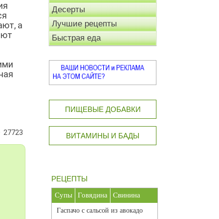
ия
Десерты
ся
Лучшие рецепты
ают, а
яют
Быстрая еда
ими
ная
ПИЩЕВЫЕ ДОБАВКИ
27723
ВИТАМИНЫ И БАДЫ
РЕЦЕПТЫ
Супы
Говядина
Свинина
Гаспачо с сальсой из авокадо