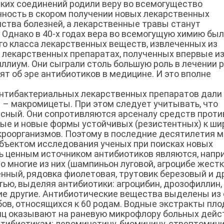
ких соединений родили веру во всемогущество
нность в скором получении новых лекарственных
нства болезней, а лекарственные травы станут
 Однако в 40-х годах вера во всемогущую химию бы
го класса лекарственных веществ, извлеченных из
– лекарственных препаратах, полученных впервые и
ллиум. Они сыграли столь большую роль в лечении 
ят об эре антибиотиков в медицине. И это вполне
антибактериальных лекарственных препаратов дали
– макромицеты. При этом следует учитывать, что
асный. Они сопротивляются арсеналу средств проти
вые и новые формы устойчивых (резистентных) к ши
роорганизмов. Поэтому в последние десятилетия м
бъектом исследования ученых при поисках новых
ь ценным источником антибиотиков являются, напр
 многие из них (шампиньон луговой, агроцибе жестк
нный, рядовка фиолетовая, трутовик березовый и д
ью, выделяя антибиотики: агроцибин, дрозофиллин,
гие другие. Антибиотические вещества выделены из
бов, относящихся к 60 родам. Водные экстракты пл
виц оказывают на раневую микрофлору больных дейс
ибиотикам: левомицетину, биомицину, стрептомици