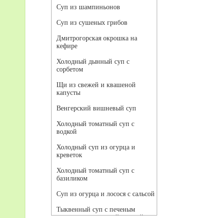
Суп из шампиньонов
Суп из сушеных грибов
Дмитрогорская окрошка на
кефире
Холодный дынный суп с
сорбетом
Щи из свежей и квашеной
капусты
Венгерский вишневый суп
Холодный томатный суп с
водкой
Холодный суп из огурца и
креветок
Холодный томатный суп с
базиликом
Суп из огурца и лосося с сальсой
Тыквенный суп с печеным
чесноком и томатной сальсой