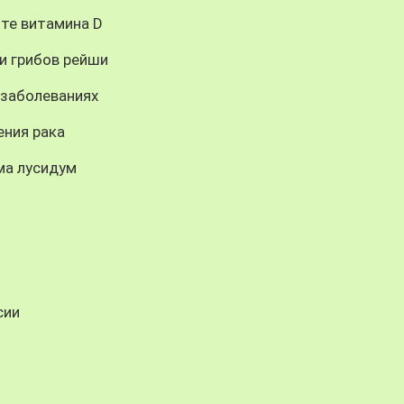
те витамина D
и грибов рейши
 заболеваниях
ения рака
ма лусидум
сии