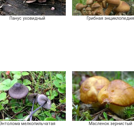
Панус уховидный
Грибная энциклопеди
Энтолома мелкопильчатая
Масленок зернистый