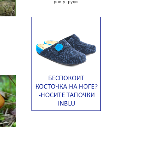
росту груди
яйцом
Авголемоно
я
Том ям с тофу
Ирландский картофельный суп
Суп из пастернака
Пряный морковный суп во время
зимних холодов
Тосканский фасолевый суп
Американский суп из красной
фасоли с сальсой гуакамоле
Острый чечевичный суп с
кремом из петрушки
Суп с лапшой рамен в
Токийском стиле
Малайзийская лакса с
креветками
Японский суп-лапша