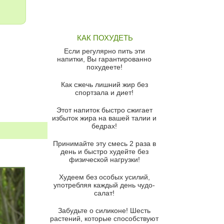
Грибной суп
Томатный суп с кремом из
КАК ПОХУДЕТЬ
красного перца
Если регулярно пить эти
Парижский луковый суп
напитки, Вы гарантированно
похудеете!
Суп из спаржи и горошка с
сыром пармезан
Как сжечь лишний жир без
спортзала и диет!
Суп-крем из цветной капусты
Этот напиток быстро сжигает
Французский луковый суп
избыток жира на вашей талии и
бедрах!
Суп из баклажанов с моцареллой
и гремолатой
Принимайте эту смесь 2 раза в
Грибной крем-суп с кростини с
день и быстро худейте без
козьим сыром
физической нагрузки!
Суп мисо с зеленым луком и
Худеем без особых усилий,
тофу
употребляя каждый день чудо-
салат!
Суп из помидоров черри с песто
из рукколы
Забудьте о силиконе! Шесть
растений, которые способствуют
Португальский чесночный суп с