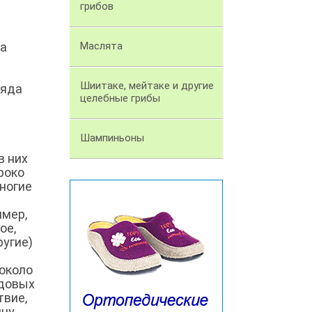
грибов
ла
Маслята
з
Шиитаке, мейтаке и другие
ряда
целебные грибы
Шампиньоны
в них
роко
ногие
имер,
ое,
ругие)
 около
одовых
твие,
ну.