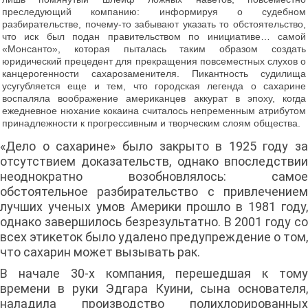
преследующий компанию: информируя о судебном
разбирательстве, почему-то забывают указать то обстоятельство,
что иск был подан правительством по инициативе… самой
«Монсанто», которая пыталась таким образом создать
юридический прецедент для прекращения повсеместных слухов о
канцерогенности сахарозаменителя. Пикантность судилища
усугубляется еще и тем, что городская легенда о сахарине
воспаляла воображение американцев аккурат в эпоху, когда
ежедневное нюхание кокаина считалось непременным атрибутом
принадлежности к прогрессивным и творческим слоям общества.
«Дело о сахарине» было закрыто в 1925 году за
отсутствием доказательств, однако впоследствии
неоднократно возобновлялось: самое
обстоятельное разбирательство с привлечением
лучших ученых умов Америки прошло в 1981 году,
однако завершилось безрезультатно. В 2001 году со
всех этикеток было удалено предупреждение о том,
что сахарин может вызывать рак.
В начале 30-х компания, перешедшая к тому
времени в руки Эдгара Куини, сына основателя,
наладила производство полихлорированных