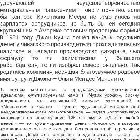
удручающей неудовлетворенностью
материальным положением — оно и понятно: если
бы контора Кристиана Меера не жмотилась на
зарплатах сотрудников, не быть бы ей сегодня
крупнейшим в Америке оптовым продавцом фармы!
В 1901 году Джон Куини пошел ва-банк: одолжил
денег у чикагского производителя прохладительных
напитков и наладил производство сахарина, чью
формулу то ли заимствовал у бывшего
работодателя, то ли изобрел самостоятельно. Так
родилась компания, носящая благозвучное родовое
имя супруги Джона — Ольги Мендес Монсанто.
В полном соответствии с предрассудками мистического
идеализма, культивируемыми нами в «Чужих уроках», рискну
предположить, что изначальный импульс, заложенный в
«Монсанто», а именно — чувство чудовищной материальной
неудовлетворенности отца-основателя — задал корпоративную
мотивацию на последующие 106 лет жизни. «Деньги любой
ценой!» — вот сублимированный девиз «Монсанто», в котором
компания черпает энергию для беспрецедентной агрессии и
экспансии. Девиз этот объясняет и удивительную легкость, с