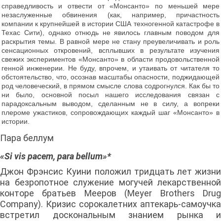
справедливость и отвести от «Монсанто» по меньшей мере
незаслуженные обвинения (как, например, причастность
компании к крупнейшей в истории США техногенной катастрофе в
Техас Сити), однако отнюдь не явилось главным поводом для
раскрытия темы. В равной мере не стану преувеличивать и роль
сенсационных откровений, всплывших в результате изучения
свежих экспериментов «Монсанто» в области продовольственной
генной инженерии. Не буду, впрочем, и утаивать от читателя то
обстоятельство, что, осознав масштабы опасности, поджидающей
род человеческий, в прямом смысле слова содрогнулся. Как бы то
ни было, основной посыл нашего исследования связан с
парадоксальным выводом, сделанным не в силу, а вопреки
плероме ужастиков, сопровождающих каждый шаг «Монсанто» в
истории.
Пара беллум
«Si vis pacem, para bellum»
*
Джон Фрэнсис Куини положил тридцать лет жизни
на безропотное служение могучей лекарственной
конторе братьев Мееров (Meyer Brothers Drug
Company). Кризис сорокалетних аптекарь-самоучка
встретил доскональным знанием рынка и