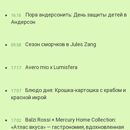
Пора андерсонить: День защиты детей в
16:16
Андерсон
Сезон сморчков в Jules Zang
09:58
Avero mio x Lumisfera
17:17
Блюдо дня: Крошка-картошка с крабом и
17:07
красной икрой
Balzi Rossi × Mercury Home Collection:
17:02
«Атлас вкуса» — гастрономия, вдохновленная