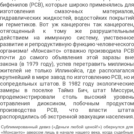
бифенилов (PCB), которые широко применялись для
изготовления смазочных материалов,
гидравлических жидкостей, водостойких покрытий
и герметиков. Вот уж канцероген так канцероген,
отягощенный к тому же разрушительным
действием на иммунную систему, умственное
развитие и репродуктивную функцию человеческого
организма! «Монсанто» отважно производила PCB
почти до самого объявления этой заразы вне
закона (в 1979 году), успев перетравить миллионы
жителей не только Иллинойса, где располагался
крупнейший в мире завод по изготовлению PCB, но и
сопредельных штатов. В 1982 году экологические
замеры в поселке Таймз Бич, штат Миссури,
продемонстрировали столь высокий уровень
отравления диоксином, побочным продуктом
производства PCB, что власти штата
распорядились об экстренной эвакуации населения.
Сублимированный девиз («Деньги любой ценой!») обернулся для
«Монсанто» аверсом лишь в начале нашего века, когда судебные