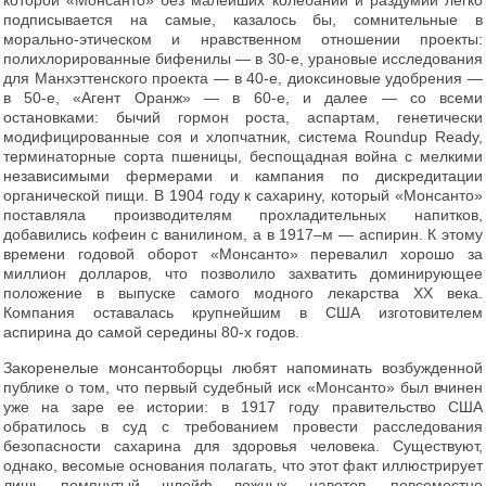
которой «Монсанто» без малейших колебаний и раздумий легко
подписывается на самые, казалось бы, сомнительные в
морально-этическом и нравственном отношении проекты:
полихлорированные бифенилы — в 30-е, урановые исследования
для Манхэттенского проекта — в 40-е, диоксиновые удобрения —
в 50-е, «Агент Оранж» — в 60-е, и далее — со всеми
остановками: бычий гормон роста, аспартам, генетически
модифицированные соя и хлопчатник, система Roundup Ready,
терминаторные сорта пшеницы, беспощадная война с мелкими
независимыми фермерами и кампания по дискредитации
органической пищи. В 1904 году к сахарину, который «Монсанто»
поставляла производителям прохладительных напитков,
добавились кофеин с ванилином, а в 1917–м — аспирин. К этому
времени годовой оборот «Монсанто» перевалил хорошо за
миллион долларов, что позволило захватить доминирующее
положение в выпуске самого модного лекарства XX века.
Компания оставалась крупнейшим в США изготовителем
аспирина до самой середины 80-х годов.
Закоренелые монсантоборцы любят напоминать возбужденной
публике о том, что первый судебный иск «Монсанто» был вчинен
уже на заре ее истории: в 1917 году правительство США
обратилось в суд с требованием провести расследования
безопасности сахарина для здоровья человека. Существуют,
однако, весомые основания полагать, что этот факт иллюстрирует
лишь помянутый шлейф ложных наветов, повсеместно