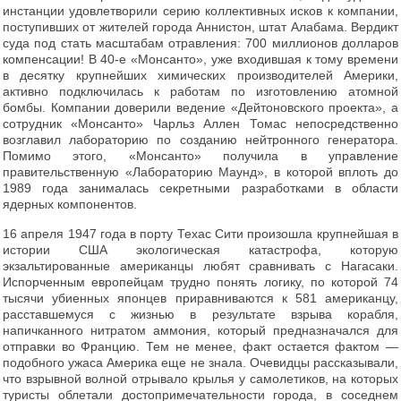
инстанции удовлетворили серию коллективных исков к компании,
поступивших от жителей города Аннистон, штат Алабама. Вердикт
суда под стать масштабам отравления: 700 миллионов долларов
компенсации! В 40-е «Монсанто», уже входившая к тому времени
в десятку крупнейших химических производителей Америки,
активно подключилась к работам по изготовлению атомной
бомбы. Компании доверили ведение «Дейтоновского проекта», а
сотрудник «Монсанто» Чарльз Аллен Томас непосредственно
возглавил лабораторию по созданию нейтронного генератора.
Помимо этого, «Монсанто» получила в управление
правительственную «Лабораторию Маунд», в которой вплоть до
1989 года занималась секретными разработками в области
ядерных компонентов.
16 апреля 1947 года в порту Техас Сити произошла крупнейшая в
истории США экологическая катастрофа, которую
экзальтированные американцы любят сравнивать с Нагасаки.
Испорченным европейцам трудно понять логику, по которой 74
тысячи убиенных японцев приравниваются к 581 американцу,
расставшемуся с жизнью в результате взрыва корабля,
напичканного нитратом аммония, который предназначался для
отправки во Францию. Тем не менее, факт остается фактом —
подобного ужаса Америка еще не знала. Очевидцы рассказывали,
что взрывной волной отрывало крылья у самолетиков, на которых
туристы облетали достопримечательности города, в соседнем