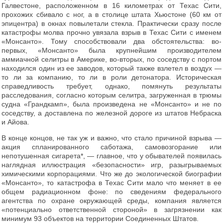
Галвестоне, расположенном в 16 километрах от Техас Сити,
прохожих сбивало с ног, а в столице штата Хьюстоне (60 км от
эпицентра) в окнах повылетали стекла. Практически сразу после
катастрофы молва прочно увязала взрыв в Техас Сити с именем
«Монсанто». Тому способствовали два обстоятельства: во-
первых, «Монсанто» была крупнейшим производителем
аммиачной селитры в Америке, во-вторых, по соседству с портом
находился один из ее заводов, который также взлетел в воздух —
то ли за компанию, то ли в роли детонатора. Историческая
справедливость требует, однако, помянуть результаты
расследования, согласно которым селитра, загруженная в трюмы
судна «Грандкамп», была произведена не «Монсанто» и не по
соседству, а доставлена по железной дороге из штатов Небраска
и Айова.
В конце концов, не так уж и важно, что стало причиной взрыва —
акция спланированного саботажа, самовозгорание или
непотушенная сигарета
*, — главное, что у обывателей появилась
наглядная иллюстрация «безопасности» игр, разыгрываемых
химическими корпорациями. Что же до экологической биографии
«Монсанто», то катастрофа в Техас Сити мало что меняет в ее
общем радиационном фоне: по сведениям федерального
агентства по охране окружающей среды, компания является
«потенциально ответственной стороной» в загрязнении как
минимум 93 объектов на территории Соединенных Штатов.