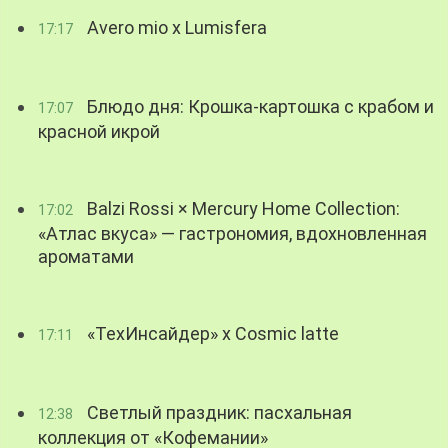
Avero mio x Lumisfera
17:17
Блюдо дня: Крошка-картошка с крабом и
17:07
красной икрой
Balzi Rossi × Mercury Home Collection:
17:02
«Атлас вкуса» — гастрономия, вдохновленная
ароматами
«ТехИнсайдер» х Cosmic latte
17:11
Светлый праздник: пасхальная
12:38
коллекция от «Кофемании»