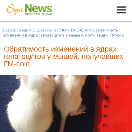
Меню
Новости о еде
>
О добавках и ГМО
>
ГМО-Соя
>
Обратимость
изменений в ядрах гепатоцитов у мышей, получавших ГМ-сою
Обратимость изменений в ядрах
гепатоцитов у мышей, получавших
ГМ-сою