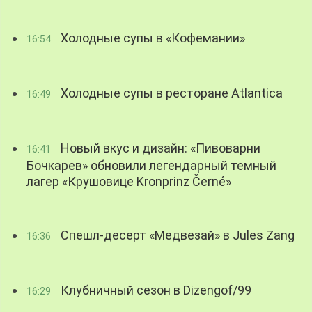
Холодные супы в «Кофемании»
16:54
Холодные супы в ресторане Atlantica
16:49
Новый вкус и дизайн: «Пивоварни
16:41
Бочкарев» обновили легендарный темный
лагер «Крушовице Kronprinz Černé»
Спешл-десерт «Медвезай» в Jules Zang
16:36
Клубничный сезон в Dizengof/99
16:29