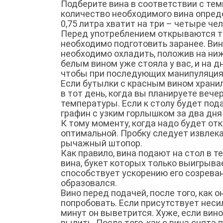
Подберите вина в соответствии с тем
количество необходимого вина опред
0,75 литра хватит на три – четыре че
Перед употреблением открываются то
необходимо подготовить заранее. Вин
необходимо охладить, положив на ни
белым вином уже стояла у вас, и на д
чтобы при последующих манипуляциях
Если бутылки с красным вином храни
в тот день, когда вы планируете веч
температуры. Если к столу будет под
графин с узким горлышком за два дня
К тому моменту, когда надо будет от
оптимальной. Пробку следует извлека
рычажный штопор.
Как правило, вина подают на стол в т
вина, букет которых только выигрывае
способствует ускорению его созреван
образовался.
Вино перед подачей, после того, как 
попробовать. Если присутствует несил
минут он выветрится. Хуже, если вино
вылить. После того, как с вина снята