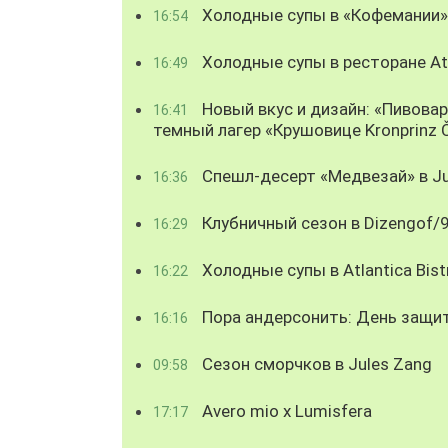
Холодные супы в «Кофемании»
16:54
Холодные супы в ресторане Atl
16:49
Новый вкус и дизайн: «Пивова
16:41
темный лагер «Крушовице Kronprinz 
Спешл-десерт «Медвезай» в Ju
16:36
Клубничный сезон в Dizengof/
16:29
Холодные супы в Atlantica Bist
16:22
Пора андерсонить: День защи
16:16
Сезон сморчков в Jules Zang
09:58
Avero mio x Lumisfera
17:17