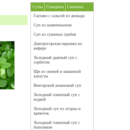
Супы
Говядина
Свинина
Гаспачо с сальсой из авокадо
Суп из шампиньонов
Суп из сушеных грибов
Дмитрогорская окрошка на
кефире
Холодный дынный суп с
сорбетом
Щи из свежей и квашеной
капусты
Венгерский вишневый суп
Холодный томатный суп с
водкой
Холодный суп из огурца и
креветок
Холодный томатный суп с
базиликом