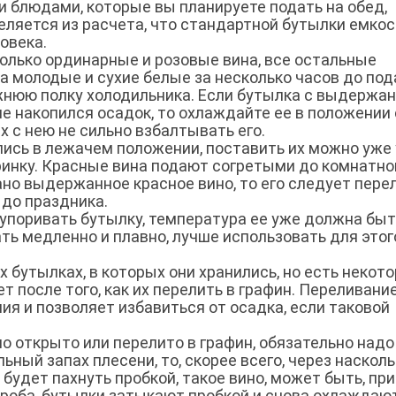
и блюдами, которые вы планируете подать на обед,
еляется из расчета, что стандартной бутылки емко
ловека.
лько ординарные и розовые вина, все остальные
а молодые и сухие белые за несколько часов до под
жнюю полку холодильника. Если бутылка с выдержа
не накопился осадок, то охлаждайте ее в положении 
 с нею не сильно взбалтывать его.
лись в лежачем положении, поставить их можно уже
еринку. Красные вина подают согретыми до комнатно
ано выдержанное красное вино, то его следует пере
 до праздника.
купоривать бутылку, температура ее уже должна быт
ть медленно и плавно, лучше использовать для этог
ех бутылках, в которых они хранились, но есть некот
т после того, как их перелить в графин. Переливани
ия и позволяет избавиться от осадка, если таковой
оно открыто или перелито в графин, обязательно надо
ьный запах плесени, то, скорее всего, через наскол
 будет пахнуть пробкой, такое вино, может быть, пр
 проба, бутылки затыкают пробкой и снова охлаждают