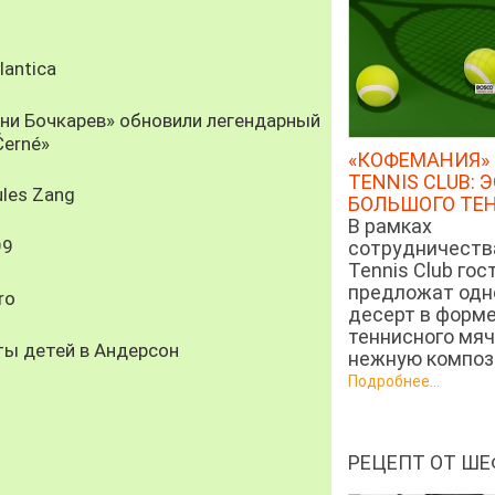
antica
рни Бочкарев» обновили легендарный
Černé»
«КОФЕМАНИЯ» 
TENNIS CLUB: 
les Zang
БОЛЬШОГО ТЕ
В рамках
99
сотрудничеств
Tennis Club гос
предложат од
ro
десерт в форм
теннисного мяч
ты детей в Андерсон
нежную компози
Подробнее...
РЕЦЕПТ ОТ ШЕ