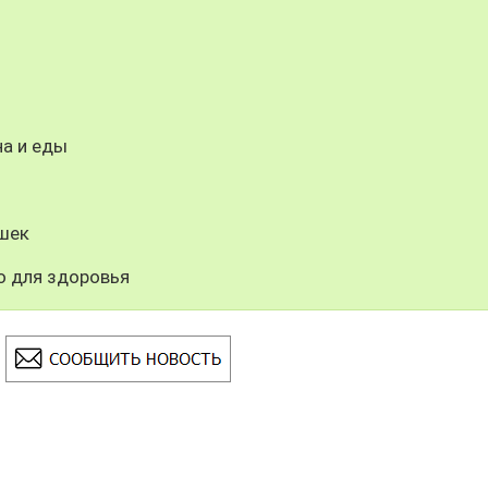
на и еды
шек
о для здоровья