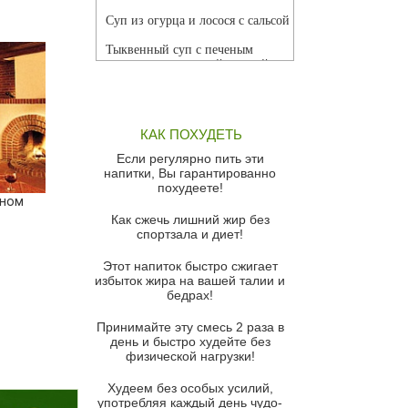
Суп из огурца и лосося с сальсой
Тыквенный суп с печеным
чесноком и томатной сальсой
Грибной суп
Томатный суп с кремом из
КАК ПОХУДЕТЬ
красного перца
Если регулярно пить эти
Парижский луковый суп
напитки, Вы гарантированно
похудеете!
Суп из спаржи и горошка с
нном
сыром пармезан
Как сжечь лишний жир без
спортзала и диет!
Суп-крем из цветной капусты
Этот напиток быстро сжигает
Французский луковый суп
избыток жира на вашей талии и
бедрах!
Суп из баклажанов с моцареллой
и гремолатой
Принимайте эту смесь 2 раза в
Грибной крем-суп с кростини с
день и быстро худейте без
козьим сыром
физической нагрузки!
Суп мисо с зеленым луком и
Худеем без особых усилий,
тофу
употребляя каждый день чудо-