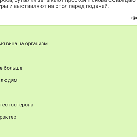
ры и выставляют на стол перед подачей.
ия вина на организм
бе больше
м людям
 тестостерона
рактер