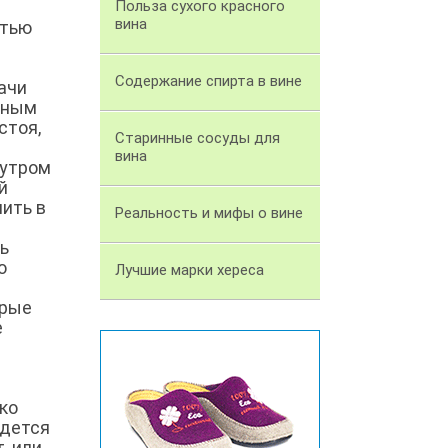
Польза сухого красного
вина
стью
Содержание спирта в вине
ачи
нным
стоя,
Старинные сосуды для
вина
 утром
й
лить в
Реальность и мифы о вине
ь
о
Лучшие марки хереса
орые
е
ько
идется
, или