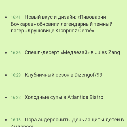
Новый вкус и дизайн: «Пивоварни
16:41
Бочкарев» обновили легендарный темный
лагер «Крушовице Kronprinz Černé»
Спешл-десерт «Медвезай» в Jules Zang
16:36
Клубничный сезон в Dizengof/99
16:29
Холодные супы в Atlantica Bistro
16:22
Пора андерсонить: День защиты детей в
16:16
Андерсон