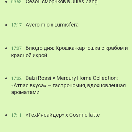
Сезон сморчков в Jules Zang
09:58
Avero mio x Lumisfera
17:17
Блюдо дня: Крошка-картошка с крабом и
17:07
красной икрой
Balzi Rossi × Mercury Home Collection:
17:02
«Атлас вкуса» — гастрономия, вдохновленная
ароматами
«ТехИнсайдер» х Cosmic latte
17:11