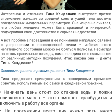
Интересная и стильная
Тина Канделаки
выступает против
стремления женщин со средней конституцией тела достичь
вожделенных «модельных» параметров. Она искренне считает,
что любая женщина может быть красивой и интересной,
подчеркивая свои достоинства и скрывая недостатки.
А вот проблема переедания в ее понимании напрямую связана
с депрессиями в повседневной жизни – избегая этого
негативного состояния можно не бояться полноты. Несмотря
на столь правильные взгляды, сама теледива не отказывается
от различных методик похудения. Итак, какова она –
диета
Тины Канделаки
?
Основные правила и рекомендации от Тины Канделаки
Тина предлагает прислушаться к проверенным временем
советам, используемым ею самой в ежедневной практике.
• Начинать день стоит со стакана воды и ложки
оливкового масла – это помогает «разбудить» и
включить в работу все органы
• На протяжении всего дня нужно пить много