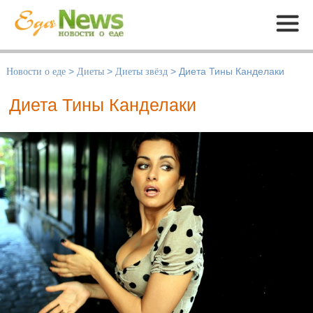
Меню
Новости о еде
>
Диеты
>
Диеты звёзд
>
Диета Тины Канделаки
Диета Тины Канделаки