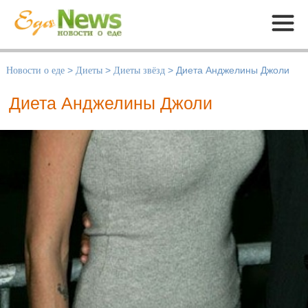
Меню
Новости о еде
>
Диеты
>
Диеты звёзд
>
Диета Анджелины Джоли
Диета Анджелины Джоли