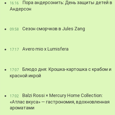
Пора андерсонить: День защиты детей в
16:16
Андерсон
Сезон сморчков в Jules Zang
09:58
Avero mio x Lumisfera
17:17
Блюдо дня: Крошка-картошка с крабом и
17:07
красной икрой
Balzi Rossi × Mercury Home Collection:
17:02
«Атлас вкуса» — гастрономия, вдохновленная
ароматами