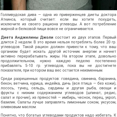
Голливудская дива — одна из приверженцев диеты доктора
Аткинса, который считает: если вы хотите похудеть,
исключите из своего рациона углеводы. А вот потребление
жирной и белковой пищи вовсе не ограничивается.
Диета Анджелины Джоли
состоит из двух этапов. Первый
длится 2 недели. В это время нельзя потреблять более 20 гр.
углеводов. Такой рацион должен привести к тому, что ваш
организм будет искать другой источник анергии и начнет
активно перерабатывать жиры. На втором этапе, довольно
продолжительном, нужно каждую педелю постепенно
прибавлять 5-10 гр. углеводов, пока вы не достигнете
показателя, при котором ваш вес остается неизменным.
Среди разрешенных продуктов: говядина, свинина, баранина,
бекон, ветчина, курица, индейка, дичь (вся птица — без кожи),
лосось, тунец, сельдь, сардины и другая рыба, овощи и
фрукты с низким содержанием углеводов (шпинат, редис,
салат и прочие), из пряностей — имбирь, чеснок, перец, укроп,
базилик. Салаты лучше заправлять лимонным соком, уксусом,
оливковым маслом.
Понятно, что богатых углеводами продуктов надо избегать. К