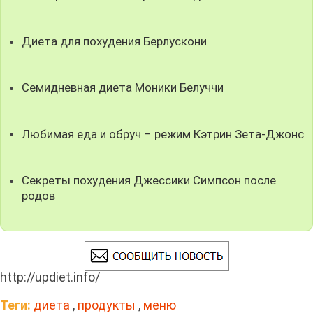
Диета для похудения Берлускони
Семидневная диета Моники Белуччи
Любимая еда и обруч – режим Кэтрин Зета-Джонс
Секреты похудения Джессики Симпсон после
родов
http://updiet.info/
Теги:
диета
,
продукты
,
меню