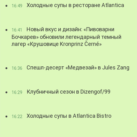
Холодные супы в ресторане Atlantica
16:49
Новый вкус и дизайн: «Пивоварни
16:41
Бочкарев» обновили легендарный темный
лагер «Крушовице Kronprinz Černé»
Спешл-десерт «Медвезай» в Jules Zang
16:36
Клубничный сезон в Dizengof/99
16:29
Холодные супы в Atlantica Bistro
16:22