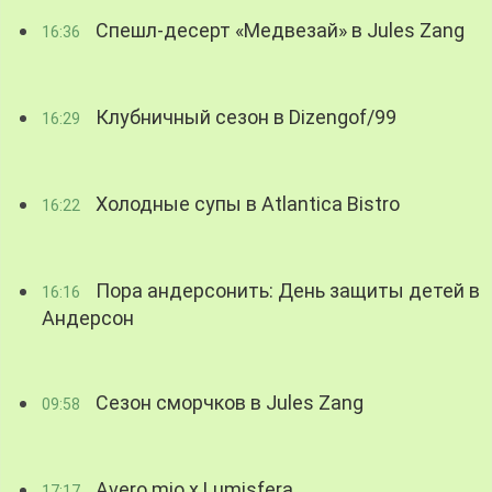
Спешл-десерт «Медвезай» в Jules Zang
16:36
Клубничный сезон в Dizengof/99
16:29
Холодные супы в Atlantica Bistro
16:22
Пора андерсонить: День защиты детей в
16:16
Андерсон
Сезон сморчков в Jules Zang
09:58
Avero mio x Lumisfera
17:17