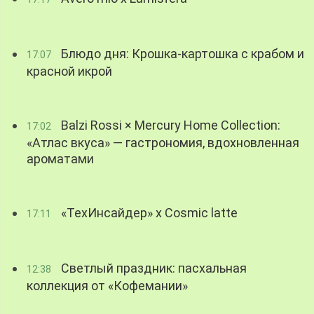
Блюдо дня: Крошка-картошка с крабом и
17:07
красной икрой
Balzi Rossi × Mercury Home Collection:
17:02
«Атлас вкуса» — гастрономия, вдохновленная
ароматами
«ТехИнсайдер» х Cosmic latte
17:11
Светлый праздник: пасхальная
12:38
коллекция от «Кофемании»