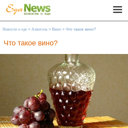
Меню
Новости о еде
>
Алкоголь
>
Вино
>
Что такое вино?
Что такое вино?