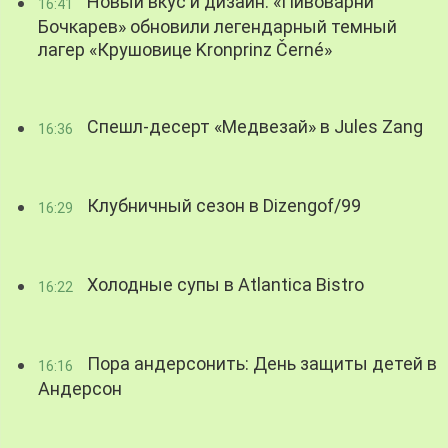
Новый вкус и дизайн: «Пивоварни
16:41
Бочкарев» обновили легендарный темный
лагер «Крушовице Kronprinz Černé»
Спешл-десерт «Медвезай» в Jules Zang
16:36
Клубничный сезон в Dizengof/99
16:29
Холодные супы в Atlantica Bistro
16:22
Пора андерсонить: День защиты детей в
16:16
Андерсон