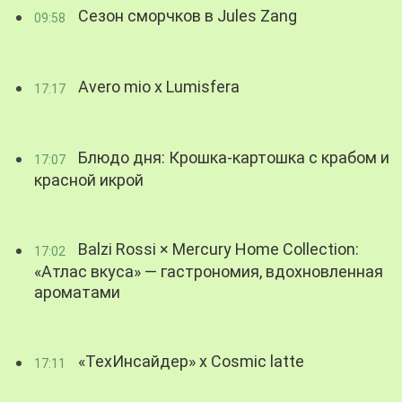
Сезон сморчков в Jules Zang
09:58
Avero mio x Lumisfera
17:17
Блюдо дня: Крошка-картошка с крабом и
17:07
красной икрой
Balzi Rossi × Mercury Home Collection:
17:02
«Атлас вкуса» — гастрономия, вдохновленная
ароматами
«ТехИнсайдер» х Cosmic latte
17:11