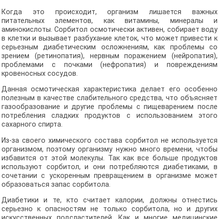
Когда это происходит, организм лишается важных
питательных элементов, как витамины, минералы и
аминокислоты. Сорбитол осмотически активен, собирает воду
в клетки и вызывает разбухание клеток, что может привести к
серьезным диабетическим осложнениям, как проблемы со
зрением (ретинопатия), нервным поражением (нейропатия),
проблемами с почками (нефропатия) и повреждениям
кровеносных сосудов.
Данная осмотическая характеристика делает его особенно
полезным в качестве слабительного средства, что объясняет
газообразование и другие проблемы с пищеварением после
потребления сладких продуктов с использованием этого
сахарного спирта.
Из-за своего химического состава сорбитол не используется
организмом, поэтому организму нужно много времени, чтобы
избавится от этой молекулы. Так как все больше продуктов
используют сорбитол, и они потребляются диабетиками, в
сочетании с ускоренным превращением в организме может
образоваться запас сорбитола.
Диабетики и те, кто считает калории, должны отнестись
серьезно к опасностям не только сорбитола, но и других
искусственных подсластителей. Как и многие медицинские