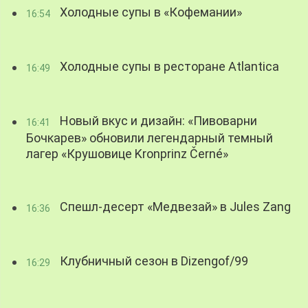
Холодные супы в «Кофемании»
16:54
Холодные супы в ресторане Atlantica
16:49
Новый вкус и дизайн: «Пивоварни
16:41
Бочкарев» обновили легендарный темный
лагер «Крушовице Kronprinz Černé»
Спешл-десерт «Медвезай» в Jules Zang
16:36
Клубничный сезон в Dizengof/99
16:29