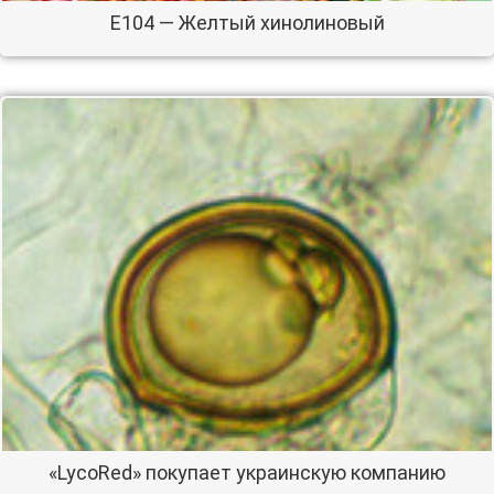
E104 — Желтый хинолиновый
«LycoRed» покупает украинскую компанию