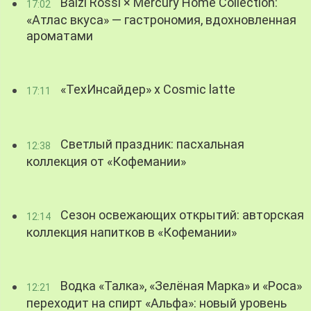
Balzi Rossi × Mercury Home Collection:
17:02
«Атлас вкуса» — гастрономия, вдохновленная
ароматами
«ТехИнсайдер» х Cosmic latte
17:11
Светлый праздник: пасхальная
12:38
коллекция от «Кофемании»
Сезон освежающих открытий: авторская
12:14
коллекция напитков в «Кофемании»
Водка «Талка», «Зелёная Марка» и «Роса»
12:21
переходит на спирт «Альфа»: новый уровень