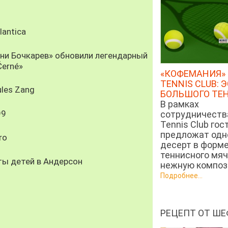
antica
рни Бочкарев» обновили легендарный
Černé»
«КОФЕМАНИЯ» 
TENNIS CLUB: 
les Zang
БОЛЬШОГО ТЕ
В рамках
99
сотрудничеств
Tennis Club гос
предложат од
ro
десерт в форм
теннисного мяч
ты детей в Андерсон
нежную компози
Подробнее...
РЕЦЕПТ ОТ ШЕ