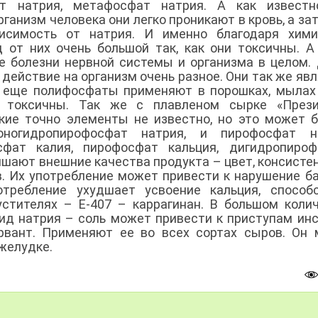
ат натрия, метафосфат натрия. А как известн
рганизм человека они легко проникают в кровь, а зат
висимость от натрия. И именно благодаря хими
 от них очень большой так, как они токсичны. А
ые болезни нервной системы и организма в целом.
 действие на организм очень разное. Они так же яв
А еще полифосфаты применяют в порошках, мылах
 токсичны. Так же с плавленом сырке «Прези
кие точно элементы не известно, но это может 
ногидропирофосфат натрия, и пирофосфат на
сфат калия, пирофосфат кальция, дигидропироф
чшают внешние качества продукта – цвет, консисте
. Их употребление может привести к нарушение б
отребление ухудшает усвоение кальция, способ
устителях – Е-407 – каррагинан. В большом коли
ид натрия – соль может привести к приступам инс
рвант. Применяют ее во всех сортах сыров. Он
 желудке.