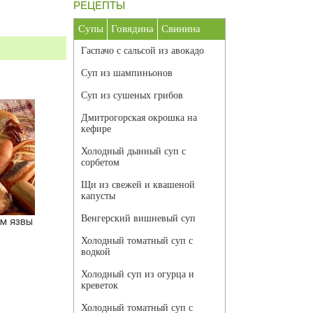
РЕЦЕПТЫ
Супы
Говядина
Свинина
Гаспачо с сальсой из авокадо
Суп из шампиньонов
Суп из сушеных грибов
Дмитрогорская окрошка на
кефире
Холодный дынный суп с
сорбетом
Щи из свежей и квашеной
капусты
Венгерский вишневый суп
м язвы
Холодный томатный суп с
водкой
Холодный суп из огурца и
креветок
Холодный томатный суп с