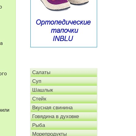
о
за
Салаты
ого
Суп
Шашлык
Стейк
Вкусная свинина
нили
Говядина в духовке
Рыба
Морепродукты