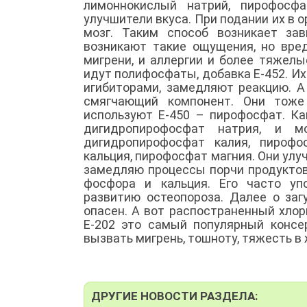
лимоннокислый натрий, пирофосф
улучшители вкуса. При подании их в о
мозг. Таким способ возникает за
возникают такие ощущения, но вред
мигрени, и аллергии и более тяжел
идут полифосфаты, добавка Е-452. Их
игибиторами, замедляют реакцию. 
смягчающий компонент. Они тоже
используют Е-450 – пирофосфат. Ка
дигидропирофосфат натрия, и мо
дигидропирофосфат калия, пирофо
кальция, пирофосфат магния. Они улу
замедляю процессы порчи продуктов
фосфора и кальция. Его часто уп
развитию остеопороза. Далее о заг
опасен. А вот распостраненный хлор
Е-202 это самый популярный консе
вызвать мигрень, тошноту, тяжесть в
ДРУГИЕ НОВОСТИ РАЗДЕЛА: