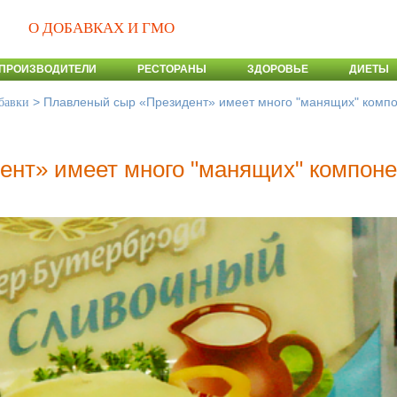
О ДОБАВКАХ И ГМО
ПРОИЗВОДИТЕЛИ
РЕСТОРАНЫ
ЗДОРОВЬЕ
ДИЕТЫ
>
Плавленый сыр «Президент» имеет много "манящих" комп
бавки
нт» имеет много "манящих" компоне