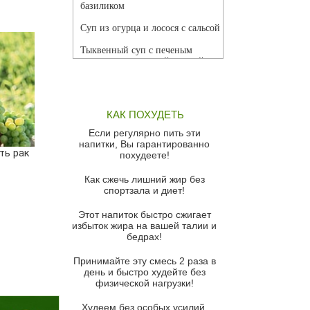
базиликом
Суп из огурца и лосося с сальсой
Тыквенный суп с печеным
чесноком и томатной сальсой
Грибной суп
Томатный суп с кремом из
КАК ПОХУДЕТЬ
красного перца
Если регулярно пить эти
Парижский луковый суп
напитки, Вы гарантированно
ть рак
похудеете!
Суп из спаржи и горошка с
сыром пармезан
Как сжечь лишний жир без
спортзала и диет!
Суп-крем из цветной капусты
Этот напиток быстро сжигает
Французский луковый суп
избыток жира на вашей талии и
бедрах!
Суп из баклажанов с моцареллой
и гремолатой
Принимайте эту смесь 2 раза в
Грибной крем-суп с кростини с
день и быстро худейте без
козьим сыром
физической нагрузки!
Суп мисо с зеленым луком и
Худеем без особых усилий,