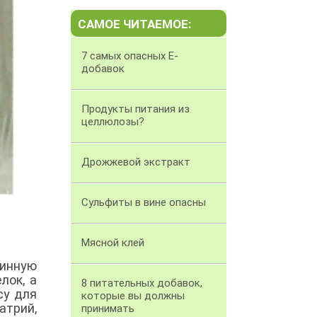
САМОЕ ЧИТАЕМОЕ:
7 самых опасных Е-
добавок
Продукты питания из
целлюлозы?
Дрожжевой экстракт
Сульфиты в вине опасны
Мясной клей
винную
лок, а
8 питательных добавок,
су для
которые вы должны
трий,
принимать