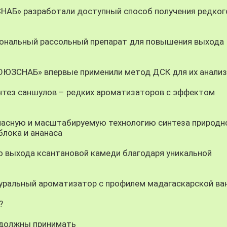
СНАБ» разработали доступный способ получения редког
ональный рассольный препарат для повышения выхода
СОЮЗСНАБ» впервые применили метод ДСК для их анали
тез саншулов – редких ароматизаторов с эффектом
асную и масштабируемую технологию синтеза природн
блока и ананаса
 выхода ксантановой камеди благодаря уникальной
ральный ароматизатор с профилем мадагаскарской ва
?
 должны принимать