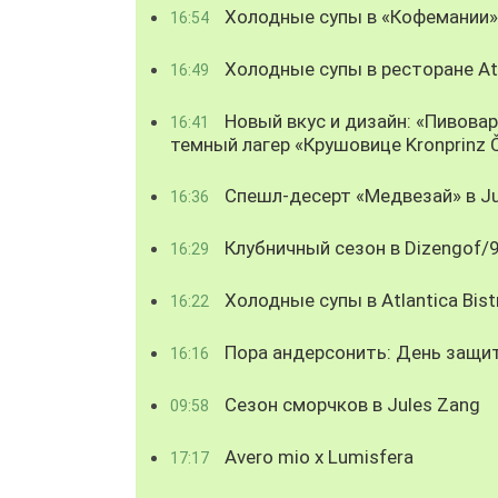
Холодные супы в «Кофемании»
16:54
Холодные супы в ресторане Atl
16:49
Новый вкус и дизайн: «Пивова
16:41
темный лагер «Крушовице Kronprinz 
Спешл-десерт «Медвезай» в Ju
16:36
Клубничный сезон в Dizengof/
16:29
Холодные супы в Atlantica Bist
16:22
Пора андерсонить: День защи
16:16
Сезон сморчков в Jules Zang
09:58
Avero mio x Lumisfera
17:17