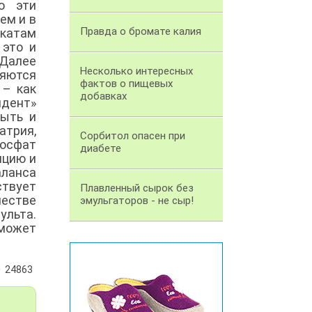
о эти
ем и в
Правда о бромате калия
катам
 это и
 Далее
Несколько интересных
ляются
фактов о пищевых
 – как
добавках
дент»
быть и
трия,
Сорбитол опасен при
осфат
диабете
нцию и
аланса
ствует
Плавленный сырок без
честве
эмульгаторов - не сыр!
ульта.
 может
24863