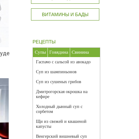
ВИТАМИНЫ И БАДЫ
РЕЦЕПТЫ
Супы
Говядина
Свинина
суде
Гаспачо с сальсой из авокадо
Суп из шампиньонов
Суп из сушеных грибов
Дмитрогорская окрошка на
кефире
Холодный дынный суп с
сорбетом
Щи из свежей и квашеной
капусты
Венгерский вишневый суп