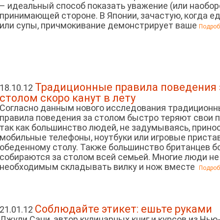
– идеальный способ показать уважение (или наобор
принимающей стороне. В Японии, зачастую, когда е
или супы, причмокивание демонстрирует ваше
Подробн
Традиционные правила поведения 
18.10.12
столом скоро канут в лету
Согласно данным нового исследования традицион
правила поведения за столом быстро теряют свои п
так как большинство людей, не задумываясь, прино
мобильные телефоны, ноутбуки или игровые пристав
обеденному столу. Также большинство британцев б
собираются за столом всей семьей. Многие люди н
необходимым складывать вилку и нож вместе
Подробн
Соблюдайте этикет: ешьте руками
21.01.12
Джули Сани, автор кулинарных книг и курсов из Нью