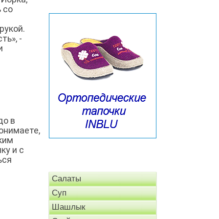
 со
рукой.
ь», -
и
до в
понимаете,
аким
ку и с
ься
Салаты
Суп
Шашлык