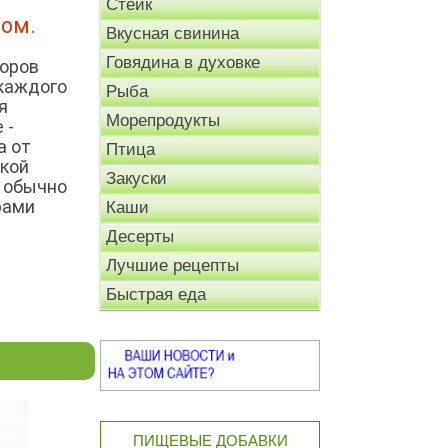
Стейк
лом.
Вкусная свинина
Говядина в духовке
боров
 каждого
Рыба
я
Морепродукты
 -
а от
Птица
лкой
Закуски
- обычно
рами
Каши
Десерты
Лучшие рецепты
Быстрая еда
ПИЩЕВЫЕ ДОБАВКИ