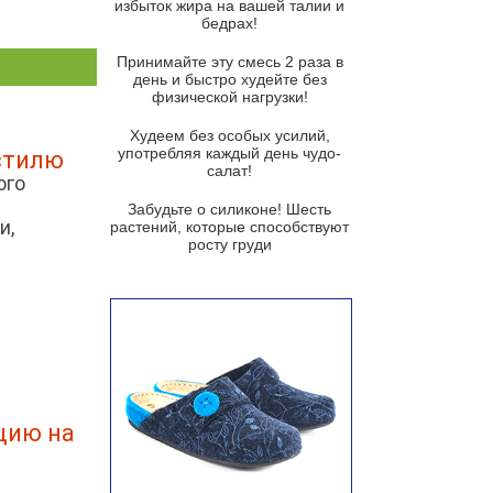
избыток жира на вашей талии и
бедрах!
Суп из баклажанов с моцареллой
и гремолатой
Принимайте эту смесь 2 раза в
Грибной крем-суп с кростини с
день и быстро худейте без
козьим сыром
физической нагрузки!
Суп мисо с зеленым луком и
Худеем без особых усилий,
тофу
употребляя каждый день чудо-
стилю
салат!
ого
Суп из помидоров черри с песто
из рукколы
Забудьте о силиконе! Шесть
и,
растений, которые способствуют
Португальский чесночный суп с
росту груди
яйцом
Авголемоно
Том ям с тофу
Ирландский картофельный суп
Суп из пастернака
цию на
Пряный морковный суп во время
зимних холодов
Тосканский фасолевый суп