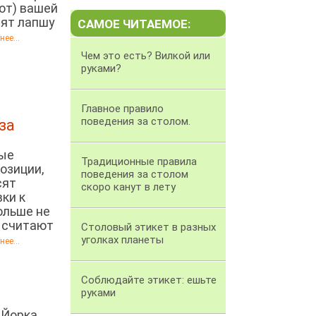
от) вашей
дят лапшу
САМОЕ ЧИТАЕМОЕ:
ее...
Чем это есть? Вилкой или
руками?
Главное правило
поведения за столом.
за
ные
Традиционные правила
озиции,
поведения за столом
сят
скоро канут в лету
ки к
ольше не
е считают
Столовый этикет в разных
уголках планеты
ее...
Соблюдайте этикет: ешьте
руками
-Йорка,