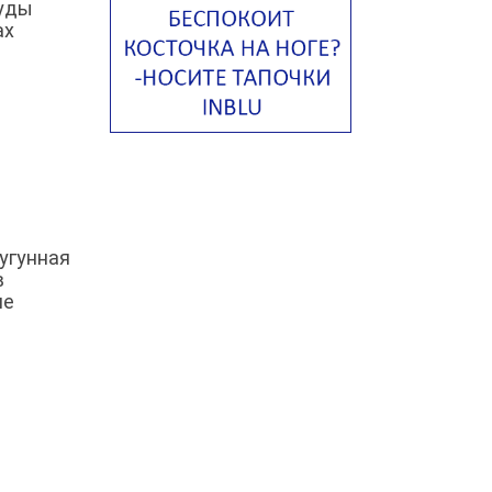
суды
Американский суп из красной
ах
фасоли с сальсой гуакамоле
Острый чечевичный суп с
кремом из петрушки
Суп с лапшой рамен в
Токийском стиле
Малайзийская лакса с
креветками
Японский суп-лапша
чугунная
Утиный бульон с фрикадельками
в
не
Марокканский куриный суп с
пряным маслом
Куриный суп с сельдереем и
луком-пореем
Куриный суп с кокосом
Куриный суп с кнейдлах
Марокканская харира