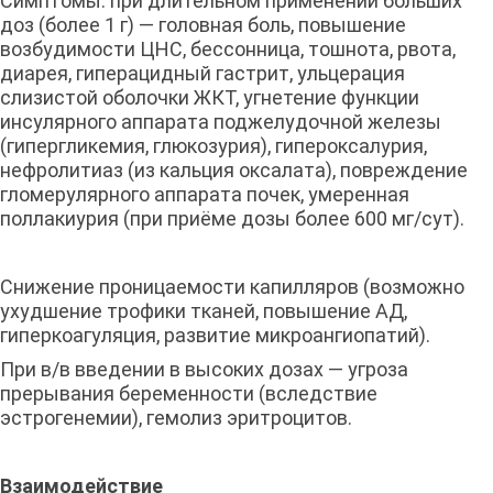
Симптомы: при длительном применении больших
доз (более 1 г) — головная боль, повышение
возбудимости ЦНС, бессонница, тошнота, рвота,
диарея, гиперацидный гастрит, ульцерация
слизистой оболочки ЖКТ, угнетение функции
инсулярного аппарата поджелудочной железы
(гипергликемия, глюкозурия), гипероксалурия,
нефролитиаз (из кальция оксалата), повреждение
гломерулярного аппарата почек, умеренная
поллакиурия (при приёме дозы более 600 мг/сут).
Снижение проницаемости капилляров (возможно
ухудшение трофики тканей, повышение АД,
гиперкоагуляция, развитие микроангиопатий).
При в/в введении в высоких дозах — угроза
прерывания беременности (вследствие
эстрогенемии), гемолиз эритроцитов.
Взаимодействие