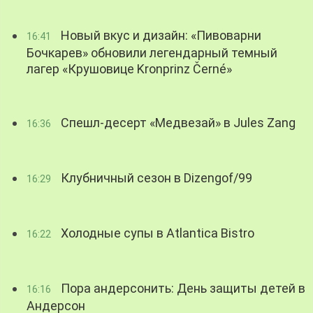
Новый вкус и дизайн: «Пивоварни
16:41
Бочкарев» обновили легендарный темный
лагер «Крушовице Kronprinz Černé»
Спешл-десерт «Медвезай» в Jules Zang
16:36
Клубничный сезон в Dizengof/99
16:29
Холодные супы в Atlantica Bistro
16:22
Пора андерсонить: День защиты детей в
16:16
Андерсон