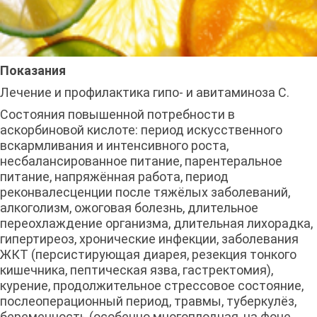
Показания
Лечение и профилактика гипо- и авитаминоза C.
Состояния повышенной потребности в
аскорбиновой кислоте: период искусственного
вскармливания и интенсивного роста,
несбалансированное питание, парентеральное
питание, напряжённая работа, период
реконвалесценции после тяжёлых заболеваний,
алкоголизм, ожоговая болезнь, длительное
переохлаждение организма, длительная лихорадка,
гипертиреоз, хронические инфекции, заболевания
ЖКТ (персистирующая диарея, резекция тонкого
кишечника, пептическая язва, гастректомия),
курение, продолжительное стрессовое состояние,
послеоперационный период, травмы, туберкулёз,
беременность (особенно многоплодная, на фоне