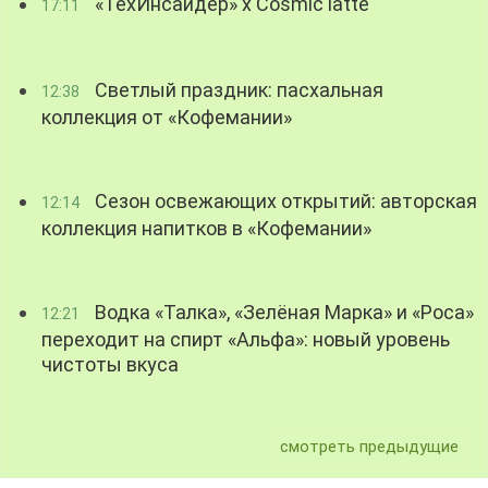
«ТехИнсайдер» х Cosmic latte
17:11
Светлый праздник: пасхальная
12:38
коллекция от «Кофемании»
Сезон освежающих открытий: авторская
12:14
коллекция напитков в «Кофемании»
Водка «Талка», «Зелёная Марка» и «Роса»
12:21
переходит на спирт «Альфа»: новый уровень
чистоты вкуса
смотреть предыдущие