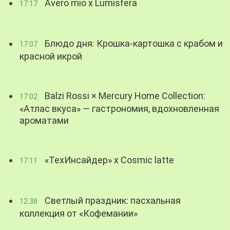
Avero mio x Lumisfera
17:17
Блюдо дня: Крошка-картошка с крабом и
17:07
красной икрой
Balzi Rossi × Mercury Home Collection:
17:02
«Атлас вкуса» — гастрономия, вдохновленная
ароматами
«ТехИнсайдер» х Cosmic latte
17:11
Светлый праздник: пасхальная
12:38
коллекция от «Кофемании»