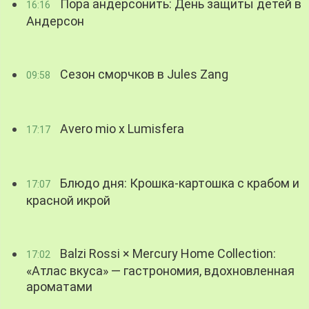
Пора андерсонить: День защиты детей в
16:16
Андерсон
Сезон сморчков в Jules Zang
09:58
Avero mio x Lumisfera
17:17
Блюдо дня: Крошка-картошка с крабом и
17:07
красной икрой
Balzi Rossi × Mercury Home Collection:
17:02
«Атлас вкуса» — гастрономия, вдохновленная
ароматами