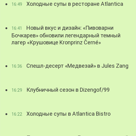
Холодные супы в ресторане Atlantica
16:49
Новый вкус и дизайн: «Пивоварни
16:41
Бочкарев» обновили легендарный темный
лагер «Крушовице Kronprinz Černé»
Спешл-десерт «Медвезай» в Jules Zang
16:36
Клубничный сезон в Dizengof/99
16:29
Холодные супы в Atlantica Bistro
16:22