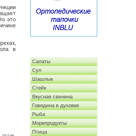
ункции
ращает
Но это
ричине
рехах,
ола. в
Салаты
Суп
Шашлык
Стейк
Вкусная свинина
Говядина в духовке
Рыба
Морепродукты
Птица