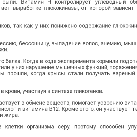
й сыпи. Витамин Н контролирует углеводный об
гает выработке глюкокиназы, от которой зависит
ков, так как у них понижено содержание глюкоки
ессию, бессонницу, выпадение волос, анемию, мы
ожи.
ого белка. Когда в ходе эксперимента кормили подо
тили у них нарушение мышечных функций, поражени
мы прошли, когда крысы стали получать вареный
в крови, участвуя в синтезе гликогенов.
частвует в обмене веществ, помогает усвоению вит
кислот и витамина В12. Кроме этого, он участвует т
и жира.
в клетки организма серу, поэтому способен ул