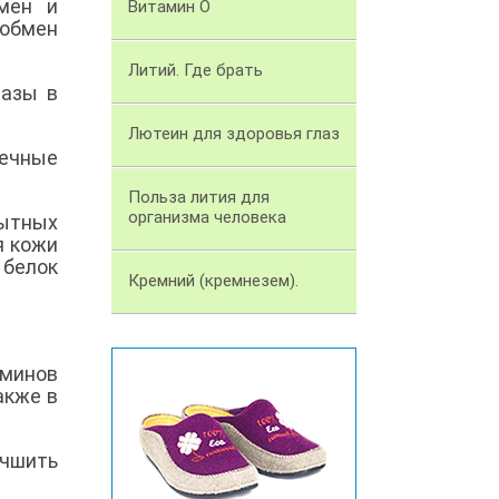
мен и
Витамин О
 обмен
Литий. Где брать
назы в
Лютеин для здоровья глаз
шечные
Польза лития для
организма человека
пытных
я кожи
 белок
Кремний (кремнезем).
аминов
акже в
учшить