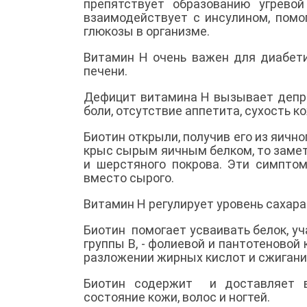
препятствует образованию угрево
взаимодействует с инсулином, помо
глюкозы в организме.
Витамин Н очень важен для диабети
печени.
Дефицит витамина Н
вызывает
депр
боли, отсутствие аппетита, сухость к
Биотин открыли, получив его из яичн
крыс сырым яичным белком, то заме
и шерстяного покрова. Эти симпто
вместо сырого.
Витамин Н регулирует уровень сахара 
Биотин
помогает усваивать белок, у
группы В, - фолиевой и пантотеновой 
разложении жирных кислот и сжигани
Биотин содержит
и доставляет 
состояние кожи, волос и ногтей.