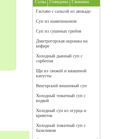
Супы
Говядина
Свинина
Гаспачо с сальсой из авокадо
Суп из шампиньонов
Суп из сушеных грибов
Дмитрогорская окрошка на
кефире
Холодный дынный суп с
сорбетом
Щи из свежей и квашеной
капусты
Венгерский вишневый суп
Холодный томатный суп с
водкой
Холодный суп из огурца и
креветок
Холодный томатный суп с
базиликом