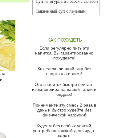
Суп из огурца и лосося с сальсой
Тыквенный суп с печеным
чесноком и томатной сальсой
Грибной суп
Томатный суп с кремом из
КАК ПОХУДЕТЬ
красного перца
Если регулярно пить эти
Парижский луковый суп
напитки, Вы гарантированно
похудеете!
Суп из спаржи и горошка с
сыром пармезан
Как сжечь лишний жир без
для
спортзала и диет!
Суп-крем из цветной капусты
ни
Этот напиток быстро сжигает
Французский луковый суп
избыток жира на вашей талии и
бедрах!
Суп из баклажанов с моцареллой
и гремолатой
Принимайте эту смесь 2 раза в
Грибной крем-суп с кростини с
день и быстро худейте без
козьим сыром
физической нагрузки!
Суп мисо с зеленым луком и
Худеем без особых усилий,
тофу
употребляя каждый день чудо-
салат!