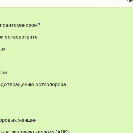
гиповитаминозом?
ри остеоартрите
вах
оза
редотвращению остеопороза
доровых женщин
ьфа-липоевую кислоту (АЛК)