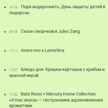
Пора андерсонить: День защиты детей в
16:16
Андерсон
Сезон сморчков в Jules Zang
09:58
Avero mio x Lumisfera
17:17
Блюдо дня: Крошка-картошка с крабом и
17:07
красной икрой
Balzi Rossi × Mercury Home Collection:
17:02
«Атлас вкуса» — гастрономия, вдохновленная
ароматами