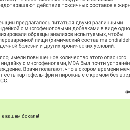
едотвращают действие токсичных составов в жир
женщин предлагалось питаться двумя различными
ндейкой с многофеноловыми добавками в виде одн
лизировали образцы анализов испытуемых, чтобы
переваренной пищи (химический состав malondialdeh
дечной болезни и других хронических условий.
ясо, имели повышенное количество этого опасного
ли индейку с многофенолами, MDA был почти устранён,
ждение. Врачи полагают, что в скором времени ме
т есть картофель-фри и пирожные с кремом без вре
АСС.
 в вашем бокале!