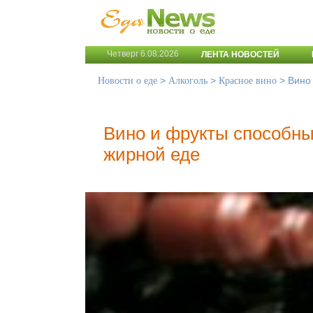
Четверг 6.08.2026
ЛЕНТА НОВОСТЕЙ
>
>
>
Вино
Новости о еде
Алкоголь
Красное вино
Вино и фрукты способны
жирной еде