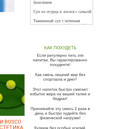
базиликом
Суп из огурца и лосося с сальсой
Тыквенный суп с печеным
чесноком и томатной сальсой
Грибной суп
Томатный суп с кремом из
КАК ПОХУДЕТЬ
красного перца
Если регулярно пить эти
Парижский луковый суп
напитки, Вы гарантированно
похудеете!
Суп из спаржи и горошка с
сыром пармезан
Как сжечь лишний жир без
спортзала и диет!
Суп-крем из цветной капусты
Этот напиток быстро сжигает
Французский луковый суп
избыток жира на вашей талии и
бедрах!
Суп из баклажанов с моцареллой
и гремолатой
Принимайте эту смесь 2 раза в
Грибной крем-суп с кростини с
день и быстро худейте без
козьим сыром
физической нагрузки!
И BOSCO
ЭСТЕТИКА
Суп мисо с зеленым луком и
Худеем без особых усилий,