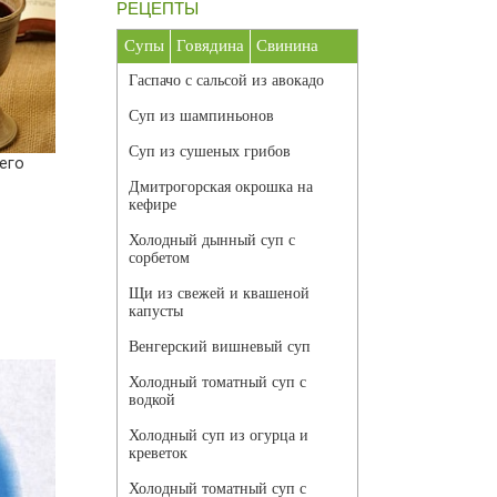
РЕЦЕПТЫ
Супы
Говядина
Свинина
Гаспачо с сальсой из авокадо
Суп из шампиньонов
Суп из сушеных грибов
его
Дмитрогорская окрошка на
кефире
Холодный дынный суп с
сорбетом
Щи из свежей и квашеной
капусты
Венгерский вишневый суп
Холодный томатный суп с
водкой
Холодный суп из огурца и
креветок
Холодный томатный суп с