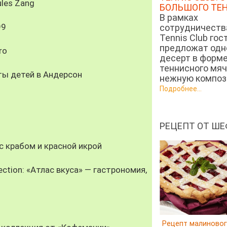
les Zang
БОЛЬШОГО ТЕ
В рамках
99
сотрудничеств
Tennis Club гос
предложат од
ro
десерт в форм
теннисного мяч
ты детей в Андерсон
нежную компози
Подробнее...
РЕЦЕПТ ОТ ШЕ
 крабом и красной икрой
ection: «Атлас вкуса» — гастрономия,
Рецепт малиновог