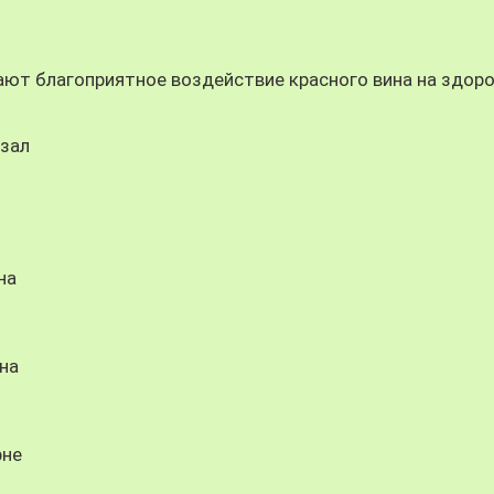
ют благоприятное воздействие красного вина на здор
тзал
на
на
рне