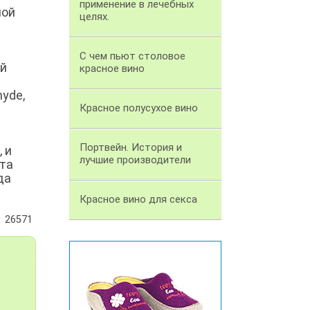
применение в лечебных
ной
целях.
С чем пьют столовое
ой
красное вино
yde,
Красное полусухое вино
Портвейн. История и
 и
лучшие производители
чта
да
Красное вино для секса
26571