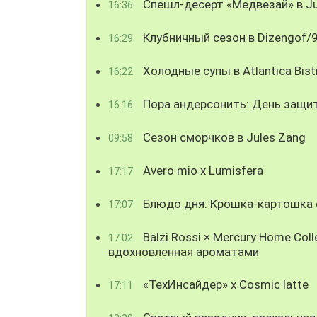
Спешл-десерт «Медвезай» в Ju
16:36
Клубничный сезон в Dizengof/
16:29
Холодные супы в Atlantica Bist
16:22
Пора андерсонить: День защи
16:16
Сезон сморчков в Jules Zang
09:58
Avero mio x Lumisfera
17:17
Блюдо дня: Крошка-картошка с
17:07
Balzi Rossi × Mercury Home Coll
17:02
вдохновленная ароматами
«ТехИнсайдер» х Cosmic latte
17:11