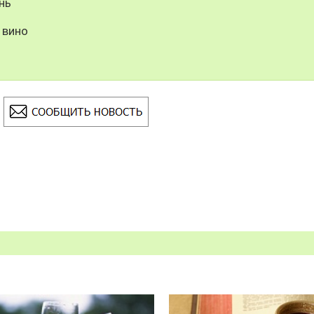
нь
 вино