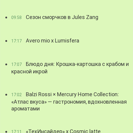
Сезон сморчков в Jules Zang
09:58
Avero mio x Lumisfera
17:17
Блюдо дня: Крошка-картошка с крабом и
17:07
красной икрой
Balzi Rossi × Mercury Home Collection:
17:02
«Атлас вкуса» — гастрономия, вдохновленная
ароматами
«ТехИнсайдер» х Cosmic latte
17:11