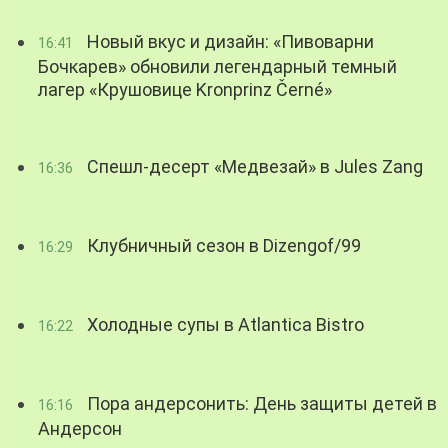
Новый вкус и дизайн: «Пивоварни
16:41
Бочкарев» обновили легендарный темный
лагер «Крушовице Kronprinz Černé»
Спешл-десерт «Медвезай» в Jules Zang
16:36
Клубничный сезон в Dizengof/99
16:29
Холодные супы в Atlantica Bistro
16:22
Пора андерсонить: День защиты детей в
16:16
Андерсон