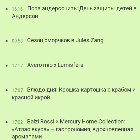
Пора андерсонить: День защиты детей в
16:16
Андерсон
Сезон сморчков в Jules Zang
09:58
Avero mio x Lumisfera
17:17
Блюдо дня: Крошка-картошка с крабом и
17:07
красной икрой
Balzi Rossi × Mercury Home Collection:
17:02
«Атлас вкуса» — гастрономия, вдохновленная
ароматами