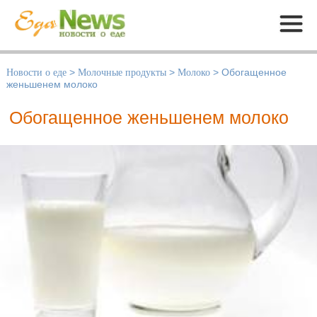
Меню
Новости о еде
>
Молочные продукты
>
Молоко
>
Обогащенное
женьшенем молоко
Обогащенное женьшенем молоко