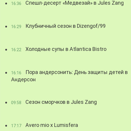
Спешл-десерт «Медвезай» в Jules Zang
16:36
Клубничный сезон в Dizengof/99
16:29
Холодные супы в Atlantica Bistro
16:22
Пора андерсонить: День защиты детей в
16:16
Андерсон
Сезон сморчков в Jules Zang
09:58
Avero mio x Lumisfera
17:17