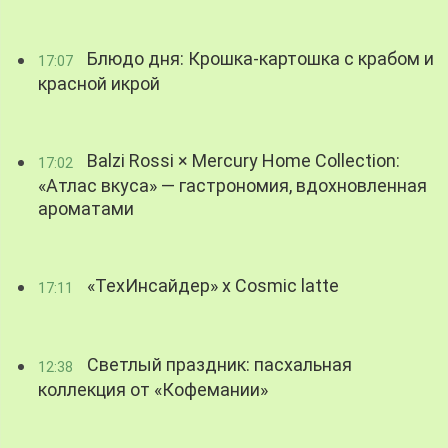
Блюдо дня: Крошка-картошка с крабом и
17:07
красной икрой
Balzi Rossi × Mercury Home Collection:
17:02
«Атлас вкуса» — гастрономия, вдохновленная
ароматами
«ТехИнсайдер» х Cosmic latte
17:11
Светлый праздник: пасхальная
12:38
коллекция от «Кофемании»