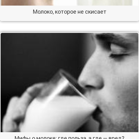
Молоко, которое не скисает
Мифы о молоке: где польза, а где — вред?