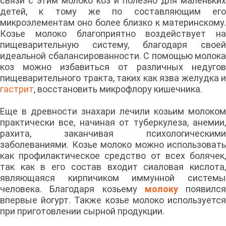
связи с этим молоко коз и полезно для маленьких
детей, к тому же по составляющим его
микроэлементам оно более близко к материнскому.
Козье молоко благоприятно воздействует на
пищеварительную систему, благодаря своей
идеальной сбалансированности. С помощью молока
коз можно избавиться от различных недугов
пищеварительного тракта, таких как язва желудка и
гастрит
, восстановить микрофлору кишечника.
Еще в древности знахари лечили козьим молоком
практически все, начиная от туберкулеза, анемии,
рахита, заканчивая психологическими
заболеваниями. Козье молоко можно использовать
как профилактическое средство от всех болячек,
так как в его состав входит сиаловая кислота,
являющаяся кирпичиком иммунной системы
человека. Благодаря козьему
молоку
появился
впервые йогурт. Также козье молоко используется
при приготовлении сырной продукции.