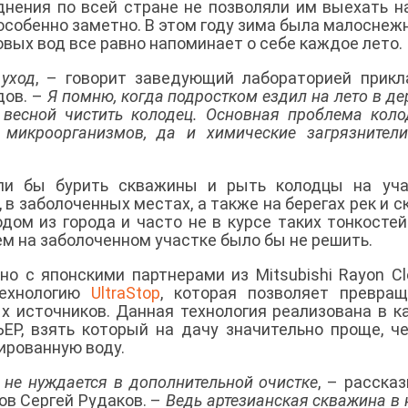
днения по всей стране не позволяли им выехать н
особенно заметно. В этом году зима была малоснежн
овых вод все равно напоминает о себе каждое лето.
уход
, – говорит заведующий лабораторией прик
дов. –
Я помню, когда подростком ездил на лето в де
весной чистить колодец. Основная проблема коло
микроорганизмов, да и химические загрязнител
али бы бурить скважины и рыть колодцы на уча
 заболоченных местах, а также на берегах рек и с
дом из города и часто не в курсе таких тонкостей
ем на заболоченном участке было бы не решить.
о с японскими партнерами из Mitsubishi Rayon Cl
технологию
UltraStop
, которая позволяет превра
х источников. Данная технология реализована в к
ЕР, взять который на дачу значительно проще, ч
ированную воду.
 не нуждается в дополнительной очистке
, – расска
ов Сергей Рудаков. –
Ведь артезианская скважина в