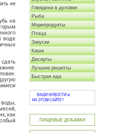
ить ее
Говядина в духовке
Рыба
убь на
Морепродукты
оторым
енного
Птица
й воде
Закуски
сичных
Каши
Десерты
 сдать
ажнее.
Лучшие рецепты
ловек.
Быстрая еда
ругую
римеси
 воды,
месей,
х, как
собый
ПИЩЕВЫЕ ДОБАВКИ