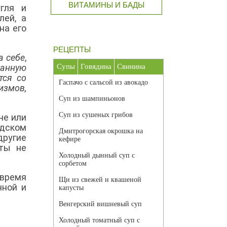
ВИТАМИНЫ И БАДЫ
гля и
лей, а
на его
РЕЦЕПТЫ
а себе
,
ванную
Супы
Говядина
Свинина
тся со
Гаспачо с сальсой из авокадо
измов,
Суп из шампиньонов
Суп из сушеных грибов
че или
одском
Дмитрогорская окрошка на
ругие
кефире
оты не
Холодный дынный суп с
сорбетом
 время
Щи из свежей и квашеной
чной и
капусты
Венгерский вишневый суп
Холодный томатный суп с