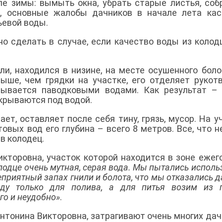
ле зимы: вымыть окна, убрать старые листья, соб
о, основные жалобы дачников в начале лета ка
ьевой воды.
о сделать в случае, если качество воды из колод
и, находился в низине, на месте осушенного боло
выше, чем грядки на участке, его отделяет рукот
мывается паводковыми водами. Как результат –
скрываются под водой.
ает, оставляет после себя тину, грязь, мусор. На у
товых вод его глубина – всего 8 метров. Все, что н
в колодец.
икторовна, участок которой находится в зоне ежег
олодце очень мутная, серая вода. Мы пытались исполь
 неприятный запах гнили и болота, что мы отказались д
оду только для полива, а для питья возим из 
го и неудобно»
.
нтонина Викторовна, затрагивают очень многих дач