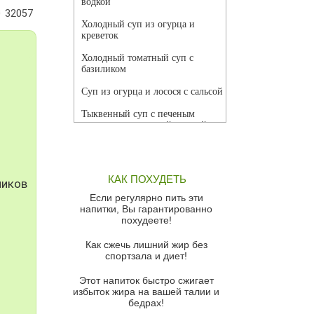
водкой
32057
Холодный суп из огурца и
креветок
Холодный томатный суп с
базиликом
Суп из огурца и лосося с сальсой
Тыквенный суп с печеным
чесноком и томатной сальсой
Грибной суп
Томатный суп с кремом из
КАК ПОХУДЕТЬ
красного перца
ников
Если регулярно пить эти
Парижский луковый суп
напитки, Вы гарантированно
похудеете!
Суп из спаржи и горошка с
сыром пармезан
Как сжечь лишний жир без
спортзала и диет!
Суп-крем из цветной капусты
Этот напиток быстро сжигает
Французский луковый суп
избыток жира на вашей талии и
бедрах!
Суп из баклажанов с моцареллой