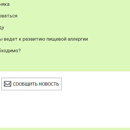
няка
оваться
ду
ы ведет к развитию пищевой аллергии
бходимо?