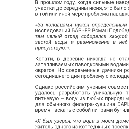
В прошлом году, когда сильные наво
участки до середины июня, это было 
в той или иной мере проблема паводк
«
За колодцами нужен определенный 
исследований БАРЬЕР Роман Подобе
там целый отряд собирался каждой 
застой воды и размножение в ней 
присутствуют».
Кстати, в деревне никогда не ст
затапливаемых паводковыми водами, в
оврагов. Но современные дачники ро
сегодняшнего дня проблему с колодц
Однако российским ученым совместн
удалось разработать уникальную 
питьевую – воду из любых природны
для обычного фильтра-кувшина БАРЬ
время таскать с собой литрами бутил
«
Я был уверен, что вода в моем доме
житель одного из коттеджных поселк