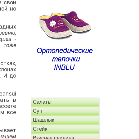
а свои
ой, но
ладных
ревню,
дцев -
и тоже
стках,
клонах
. И до
eansui
щать в
Салаты
ассете
Суп
ем все
Шашлык
Стейк
зывает
 нашем
Вкусная свинина