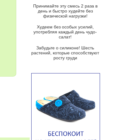
и гремолатой
Принимайте эту смесь 2 раза в
Грибной крем-суп с кростини с
день и быстро худейте без
козьим сыром
физической нагрузки!
Суп мисо с зеленым луком и
Худеем без особых усилий,
тофу
употребляя каждый день чудо-
салат!
Суп из помидоров черри с песто
из рукколы
Забудьте о силиконе! Шесть
растений, которые способствуют
Португальский чесночный суп с
росту груди
яйцом
Авголемоно
Том ям с тофу
Ирландский картофельный суп
Суп из пастернака
Пряный морковный суп во время
зимних холодов
Тосканский фасолевый суп
Американский суп из красной