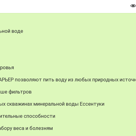
ьной воде
оровья
АРЬЕР позволяют пить воду из любых природных источ
чше фильтров
ых скважинах минеральной воды Ессентуки
ительные способности
абору веса и болезням