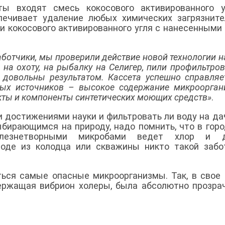
ы входят смесь кокосового активированного у
печивает удаление любых химических загрязните
и кокосового активированного угля с нанесенными 
ботчики, мы проверили действие новой технологии н
 на охоту, на рыбалку на Селигер, пили профильтро
ь довольны результатом. Кассета успешно справляе
ых источников – высокое содержание микроорган
кты и компоненты синтетических моющих средств»
.
и достижениями науки и фильтровать ли воду на да
ыбирающимся на природу, надо помнить, что в гор
лезнетворными микробами ведет хлор и д
воде из колодца или скважины никто такой заб
ься самые опасные микроорганизмы. Так, в свое
держащая вибрион холеры, была абсолютно прозра