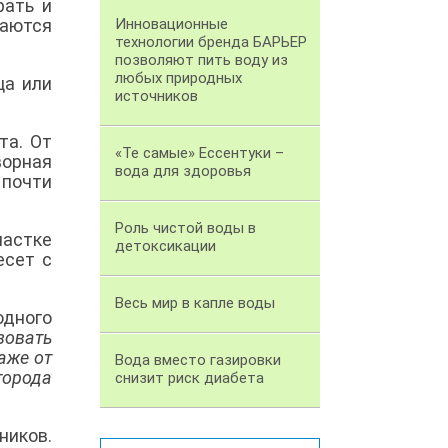
рать и
саются
Инновационные
технологии бренда БАРЬЕР
позволяют пить воду из
любых природных
ца или
источников
та. От
«Те самые» Ессентуки –
ворная
вода для здоровья
 почти
Роль чистой воды в
частке
детоксикации
есет с
Весь мир в капле воды
одного
зовать
аже от
Вода вместо газировки
города
снизит риск диабета
ников.