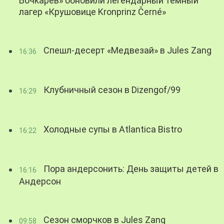
Бочкарев» обновили легендарный темный
лагер «Крушовице Kronprinz Černé»
Спешл-десерт «Медвезай» в Jules Zang
16:36
Клубничный сезон в Dizengof/99
16:29
Холодные супы в Atlantica Bistro
16:22
Пора андерсонить: День защиты детей в
16:16
Андерсон
Сезон сморчков в Jules Zang
09:58