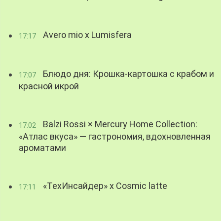
Avero mio x Lumisfera
17:17
Блюдо дня: Крошка-картошка с крабом и
17:07
красной икрой
Balzi Rossi × Mercury Home Collection:
17:02
«Атлас вкуса» — гастрономия, вдохновленная
ароматами
«ТехИнсайдер» х Cosmic latte
17:11