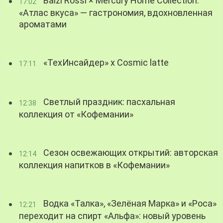
Balzi Rossi × Mercury Home Collection:
17:02
«Атлас вкуса» — гастрономия, вдохновленная
ароматами
«ТехИнсайдер» х Cosmic latte
17:11
Светлый праздник: пасхальная
12:38
коллекция от «Кофемании»
Сезон освежающих открытий: авторская
12:14
коллекция напитков в «Кофемании»
Водка «Талка», «Зелёная Марка» и «Роса»
12:21
переходит на спирт «Альфа»: новый уровень