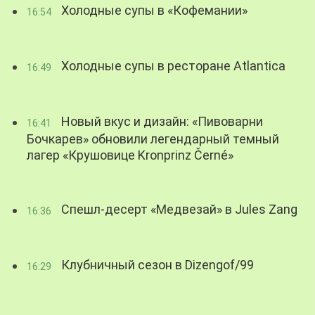
Холодные супы в «Кофемании»
16:54
Холодные супы в ресторане Atlantica
16:49
Новый вкус и дизайн: «Пивоварни
16:41
Бочкарев» обновили легендарный темный
лагер «Крушовице Kronprinz Černé»
Спешл-десерт «Медвезай» в Jules Zang
16:36
Клубничный сезон в Dizengof/99
16:29