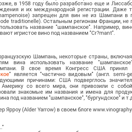
озже, в 1958 году было разработано еще и Лиссаб
ождения и их международной регистрации. Даже 
hampenoise) запрещен для вин не из Шампани в 
de traditionelle). Остальным регионам Франции, не 
спользовать название "шампанское". Например, ви
ивают игристое вино под названием "Cr?mant".
ранцузскую Шампань, некоторые страны, включа
ям вина использовать название "шампанское
мпани. В свое время Конгресс США принял з
кое
" является "частично видовым" (англ. semi-gen
дующими причинами: США подверглось значител
 Америку со всего мира, они привозили с собо
зовали знакомые им названия и имена для проду
на под названием "шампанское", "бургундское" и т.д
 Ярроу (Alder Yarrow) в своем блоге www.vinograph
."