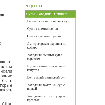
РЕЦЕПТЫ
Супы
Говядина
Свинина
ак
Гаспачо с сальсой из авокадо
Суп из шампиньонов
Суп из сушеных грибов
о
Дмитрогорская окрошка на
кефире
Холодный дынный суп с
сорбетом
лжают
уальна
Щи из свежей и квашеной
капусты
исали
ование
Венгерский вишневый суп
т быть
оторые
Холодный томатный суп с
водкой
олжать
Холодный суп из огурца и
креветок
в США,