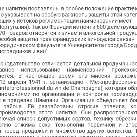
ые напитки поставлены в особое положение практич
то указывает на особую важность защиты этой кате
явших у истоков регламентации наименований мест
ортугалия). Так во Франции из почти 600 действую
 товаров относятся к винам и алкогольной продукц
особой защиты прав французских виноделов связан
юридическом факультете Университета города Бор
оградников и вин".
конодательство отличается детальной продуманно
авное использование наименований происхож
рается. В настоящее время эта миссия возложе
12 апреля 1941 г. организацию - Межпрофессион
nterprofessionnel du vin de Champagne), которая об
номочиями по организации и контролю производ
х в пределах Шампани. Организация объединяет бо
 района. Ей разработаны строгие правила, ко
роизводства этого напитка. Они распространяю
лючая список допустимых сортов, технику обрезки
огию отжима сока, технологии первичной и вто
 перед продажей и множество других аспектов. 
 соответствии с регламентом комитета, может счи