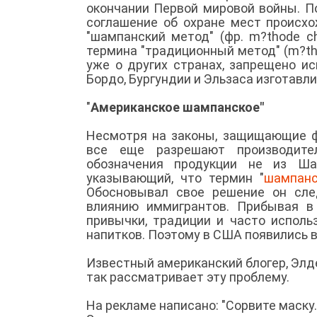
окончании Первой мировой войны. П
соглашение об охране мест происх
"шампанский метод" (фр. m?thode c
термина "традиционный метод" (m?tho
уже о других странах, запрещено и
Бордо, Бургундии и Эльзаса изготавл
"
Американское шампанское"
Несмотря на законы, защищающие ф
все еще разрешают производител
обозначения продукции не из Ша
указывающий, что термин "
шампанс
Обосновывал свое решение он сле
влиянию иммигрантов. Прибывая в
привычки, традиции и часто исполь
напитков. Поэтому в США появились ви
Известный американский блогер, Элдер
так рассматривает эту проблему.
На рекламе написано: "Сорвите маску..