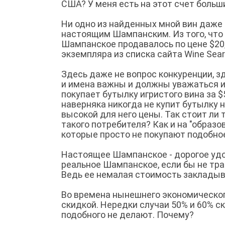
США? У меня есть на этот счет больш
Ни одно из найденных мной вин даже 
настоящим Шампанским. Из того, что
Шампанское продавалось по цене $20,
экземпляра из списка сайта Wine Sea
Здесь даже не вопрос конкуренции, зд
и имена важны и должны уважаться и 
покупает бутылку игристого вина за 
наверняка никогда не купит бутылку
высокой для него цены. Так стоит ли
такого потребителя? Как и на "образо
которые просто не покупают подобное
Настоящее Шампанское - дорогое удо
реальное Шампанское, если бы не тр
Ведь ее немалая стоимость закладыва
Во времена нынешнего экономическог
скидкой. Нередки случаи 50% и 60% с
подобного не делают. Почему?