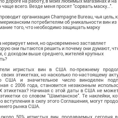
о дороге на работу, в моих любимых магазинах и на
чаще всего. Везде меня просят "сорвать маску...".
роводит организация Champagne Bureau, чья цель, к
 американским потребителям об уникальности вин из
мание того, что необходимо защищать марку
 нервирует меня, но одновременно заставляет
орую они пытаются решить и почему они думают, чт
ых, с доходом выше среднего, жителей крупных
ть?
ители игристых вин в США по-прежнему продо
 своих этикетках, но насколько по-настоящему акт
во США и значительное число виноделен подп
иная с 2006 года, становится незаконным использ
 этикетках? Начиная с этой даты в США не може
этикетки со словом "Шампанское". Те наклейки, к
о вступления в силу этого Соглашения, могут прод
еннего рынка США.
 около 50% игристых вин, продаваемых сегодня 