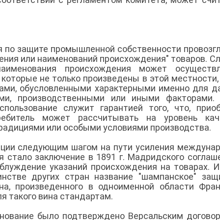
ия по защите промышленной собственности провозг
ения или наименований происхождения" товаров. С
 наименования происхождения может осуществл
которые не только произведены в этой местности, 
ами, обусловленными характерными именно для д
ыми, производственными или иными факторами. 
спользование служит гарантией того, что, прио
ребитель может рассчитывать на уровень каче
адициями или особыми условиями производства.
нции следующим шагом на пути усиления междуна
 стало заключение в 1891 г. Мадридского соглаш
блуждение указаний происхождения на товарах. 
инстве других стран название "шампанское" за
ина, произведенного в одноименной области Фра
 такого вина стандартам.
енование было подтверждено Версальским догово