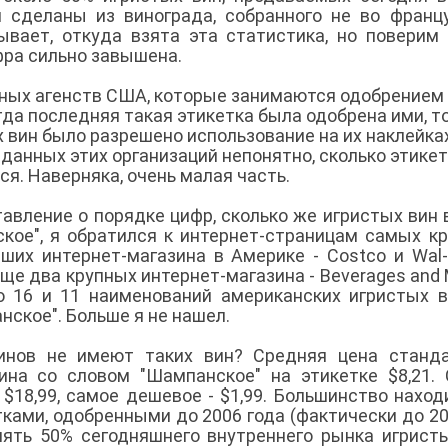
 сделаны из винограда, собранного не во франц
вает, откуда взята эта статистика, но поверим
ифра сильно завышена.
нных агенств США, которые занимаются одобрением
когда последняя такая этикетка была одобрена ими, т
 вин было разрешено использование на их наклейка
 данных этих организаций непонятно, сколько этикет
ся. Наверняка, очень малая часть.
тавление о порядке цифр, сколько же игристых вин
кое", я обратился к интернет-страницам самых к
ших интернет-магазина в Америке - Costco и Wal-
Еще два крупных интернет-магазина - Beverages and 
но 16 и 11 наименований американских игристых в
нское". Больше я не нашел.
инов не имеют таких вин? Средняя цена станда
ина со словом "Шампанское" на этикетке $8,21.
о $18,99, самое дешевое - $1,99. Большинство наход
тками, одобренными до 2006 года (фактически до 20
лять 50% сегодняшнего внутреннего рынка игрист