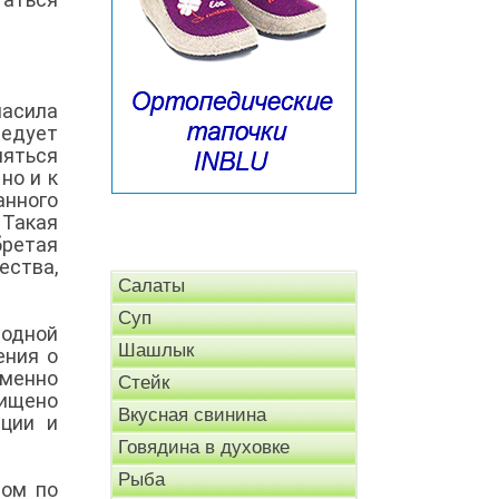
ласила
ледует
яться
но и к
анного
Такая
бретая
ства,
Салаты
Суп
родной
Шашлык
ения о
Именно
Стейк
щищено
Вкусная свинина
нции и
Говядина в духовке
Рыба
ром по