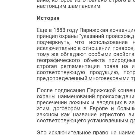
настоящим шампанским.
История
Еще в 1883 году Парижская конвенц
принцип охраны "указаний происхожд
подчеркнуть, что использование
исключительно в отношении товаров, 
тому же обладают особыми свойств
географического объекта природн
строгая регламентация права на и
соответствующую продукцию, пот
предопределенный многовековыми тр
После подписания Парижской конве
охраны наименований происхождения
пресечении ложных и вводящих в за
этим договором в Европе и больш
законом как название игристого в
соответствующего установленным для
Это исключительное право на наим