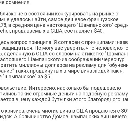
ие сомнения.
близко не в состоянии конкурировать на рынке с
 мне удалось найти, самое дешевое французское
78, а средняя цена настоящего "Шампанского" сред
rcher, продаваемых в США, составляет $40.
есь вопрос принципа. Я согласен с принципами: наз
защищаться. Но могу вас уверить, что человек, кот
$5, сделанную в США со словом на этикетке "Шампанс
 настоящего Шампанского из соображений чересчур
 тратить миллионы долларов на рекламу для "обучен
вание" таких продвинутых в мире вина людей как я,
 "шампанское" за $5.
вольствие. Интересно, насколько бы подешевело
атились такие огромные деньги на подобную рекламу
ется в цену каждой бутылки этого благородного на
о кризиса, очень многие вина в США продаются с 30
кидок. А большинство Домов шампанских вин ничего