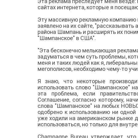
Эта реклама преследует меня везде: п
сайтах интернета, которые я посещаю 
Эту массивную рекламную компанию п
заявлено на их сайте, "рассказывать
района Шампань и расширять их пони
"Шампанское" в США".
"Эта бесконечно мелькающая реклама
задуматься в чем суть проблемы, кот
меня и таких людей как я, либеральн
мегополисов, необходимо чему-то учи
Я знаю, что некоторые производ
использовать слово "Шампанское" на
эта проблема, если правительст
Соглашение, согласно которому, нач
слова "Шампанское" на любых НОВЫХ
одобрено к использованию ни одной 
уже ходили на американском рынке д
использоваться, но только для внутр
Champagne Bureau утверждает, что