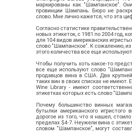
маркированы как "Шампанское". Они
провинции Шампань. Бюро не раскры
слово. Мне лично кажется, что эта ц
Согласно статистике правительстве
новых этикеток, с 1981 по 2004 год, 
для 104 видов американских игристых
слово "Шампанское". К сожалению, из
этого количества все еще используют
Чтобы получить хоть какое-то предс
все еще используют слово "Шампанс
продавцов вина в США. Два крупней
таких вин в своих списках не имеют. 
Wine Library - имеют соответствен
этикетках которых есть слово "Шампа
Почему большинство винных магаз
бутылки американского игристого в
дорогое из того, что я нашел, стоил
пределах $4-7. Неужели вина с этике
словом "Шампанское", могут состав