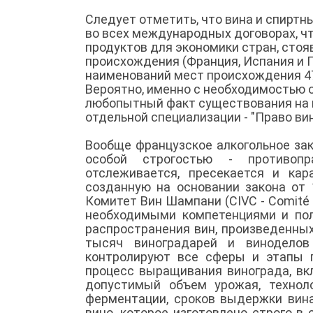
Следует отметить, что вина и спиртн
во всех международных договорах, ч
продуктов для экономики стран, сто
происхождения (Франция, Испания и П
наименований мест происхождения 470
Вероятно, именно с необходимостью 
любопытный факт существования на 
отдельной специализации - "Право вин
Вообще французское алкогольное за
особой строгостью - противопр
отслеживается, пресекается и ка
созданную на основании закона от 
Комитет Вин Шампани (CIVC - Comité i
необходимыми компетенциями и пол
распространения вин, произведенны
тысяч виноградарей и виноделов
контролируют все сферы и этапы п
процесс выращивания винограда, вк
допустимый объем урожая, технол
ферментации, сроков выдержки вина
вино, которое изготовлено строго в