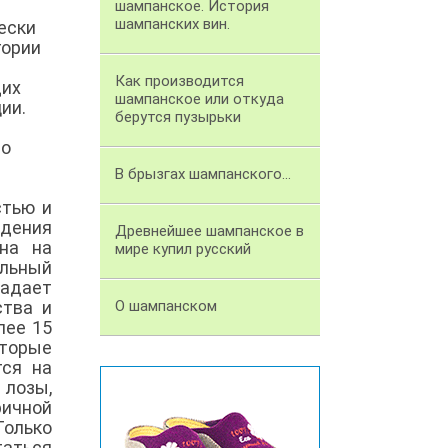
шампанское. История
шампанских вин.
ески
гории
Как производится
щих
шампанское или откуда
ии.
берутся пузырьки
до
В брызгах шампанского...
стью и
дения
Древнейшее шампанское в
на на
мире купил русский
альный
ладает
ства и
О шампанском
лее 15
торые
тся на
 лозы,
ричной
Только
таться