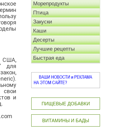
онское
Морепродукты
термин
Птица
пользу
Закуски
говоря
ноделы
Каши
Десерты
Лучшие рецепты
Быстрая еда
я США,
" для
акон,
eric).
ьному
й свои
ктов и
.
ПИЩЕВЫЕ ДОБАВКИ
y.com
ВИТАМИНЫ И БАДЫ