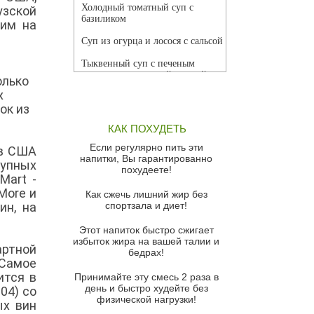
Холодный томатный суп с
узской
базиликом
 им на
Суп из огурца и лосося с сальсой
Тыквенный суп с печеным
чесноком и томатной сальсой
олько
х
Грибной суп
ок из
Томатный суп с кремом из
КАК ПОХУДЕТЬ
красного перца
Если регулярно пить эти
 в США
Парижский луковый суп
напитки, Вы гарантированно
рупных
похудеете!
Суп из спаржи и горошка с
Mart -
сыром пармезан
More и
Как сжечь лишний жир без
ин, на
спортзала и диет!
Суп-крем из цветной капусты
Этот напиток быстро сжигает
Французский луковый суп
избыток жира на вашей талии и
ртной
бедрах!
Суп из баклажанов с моцареллой
 Самое
и гремолатой
ится в
Принимайте эту смесь 2 раза в
Грибной крем-суп с кростини с
день и быстро худейте без
04) со
козьим сыром
физической нагрузки!
ых вин