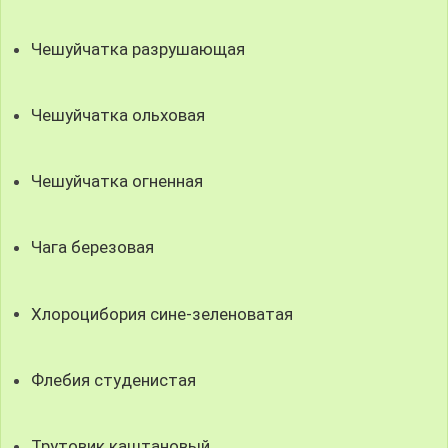
Чешуйчатка разрушающая
Чешуйчатка ольховая
Чешуйчатка огненная
Чага березовая
Хлороцибория сине-зеленоватая
Флебия студенистая
Трутовик каштановый