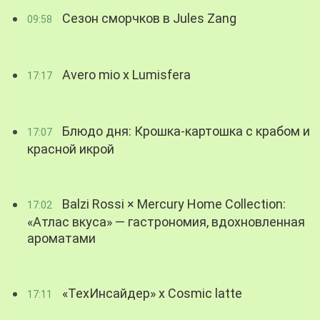
Сезон сморчков в Jules Zang
09:58
Avero mio x Lumisfera
17:17
Блюдо дня: Крошка-картошка с крабом и
17:07
красной икрой
Balzi Rossi × Mercury Home Collection:
17:02
«Атлас вкуса» — гастрономия, вдохновленная
ароматами
«ТехИнсайдер» х Cosmic latte
17:11