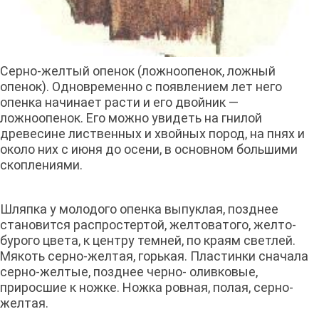
Серно-желтый опенок (ложноопенок, ложный
опенок). Одновременно с появлением лет него
опенка начинает расти и его двойник —
ложноопенок. Его можно уви­деть на гнилой
древесине лиственных и хвойных пород, на пнях и
около них с июня до осени, в основном большими
скоплениями.
Шляпка у молодого опенка выпуклая, позднее
становится распростертой, желтоватого, желто-
бурого цвета, к центру темней, по краям светлей.
Мякоть серно-желтая, горькая. Пластинки сначала
серно-желтые, позднее черно- оливковые,
приросшие к ножке. Ножка ровная, полая, серно-
желтая.