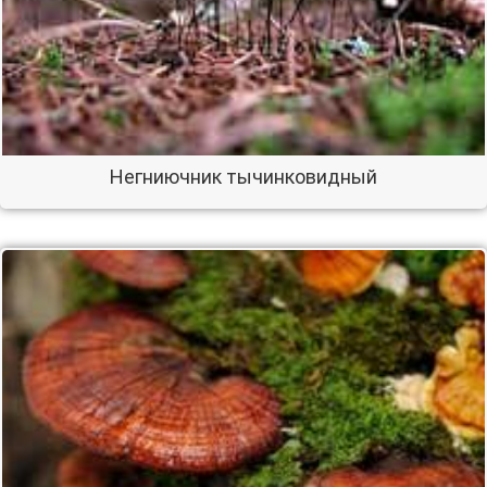
Негниючник тычинковидный