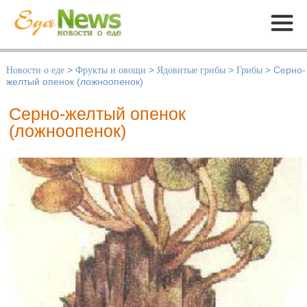
Меню
Новости о еде
>
Фрукты и овощи
>
Ядовитые грибы
>
Грибы
>
Серно-
желтый опенок (ложноопенок)
Серно-желтый опенок
(ложноопенок)