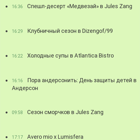
Спешл-десерт «Медвезай» в Jules Zang
16:36
Клубничный сезон в Dizengof/99
16:29
Холодные супы в Atlantica Bistro
16:22
Пора андерсонить: День защиты детей в
16:16
Андерсон
Сезон сморчков в Jules Zang
09:58
Avero mio x Lumisfera
17:17