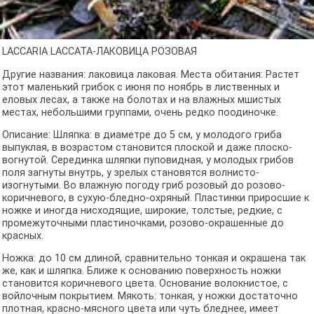
LACCARIA LACCATA-ЛАКОВИЦА РОЗОВАЯ
Другие названия: лаковица лаковая. Места обитания: Растет
этот маленький грибок с июня по ноябрь в лиственных и
еловых лесах, а также на болотах и на влажных мшистых
местах, небольшими группами, очень редко поодиночке.
Описание: Шляпка: в диаметре до 5 см, у молодого гриба
выпуклая, в возрастом становится плоской и даже плоско-
вогнутой. Серединка шляпки пуповидная, у молодых грибов
поля загнуты внутрь, у зрелых становятся волнисто-
изогнутыми. Во влажную погоду гриб розовый до розово-
коричневого, в сухую-бледно-охряный. Пластинки приросшие к
ножке и иногда нисходящие, широкие, толстые, редкие, с
промежуточными пластиночками, розово-окрашенные до
красных.
Ножка: до 10 см длиной, сравнительно тонкая и окрашена так
же, как и шляпка. Ближе к основанию поверхность ножки
становится коричневого цвета. Основание волокнистое, с
войлочным покрытием. Мякоть: тонкая, у ножки достаточно
плотная, красно-мясного цвета или чуть бледнее, имеет