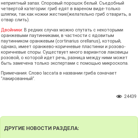
неприятный запах. Споровый порошок белый. Съедобный
четвертой категории: гриб едят в вареном виде-только
шляпки, так как ножки жесткие(желательно гриб отварить, а
отвар слить).
Двойники
: В редких случах можно спутать с некоторыми
оранжевыми паутинниками, в частности с ядовитым
паутинником оранжевым (cortinarius orellanus), который,
однако, имеет оранжево-коричневые пластинки и розово-
коричневые споры. Существует много вариантов лаковицы
розовой, о которой идет речь, разница между ними может
быть замечена только экспертами с помощью микроскопа.
Примечания: Слово laccata в названии гриба означает
"лакированный".
24439
ДРУГИЕ НОВОСТИ РАЗДЕЛА: