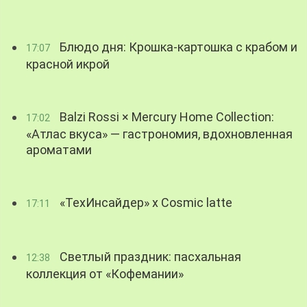
Блюдо дня: Крошка-картошка с крабом и
17:07
красной икрой
Balzi Rossi × Mercury Home Collection:
17:02
«Атлас вкуса» — гастрономия, вдохновленная
ароматами
«ТехИнсайдер» х Cosmic latte
17:11
Светлый праздник: пасхальная
12:38
коллекция от «Кофемании»