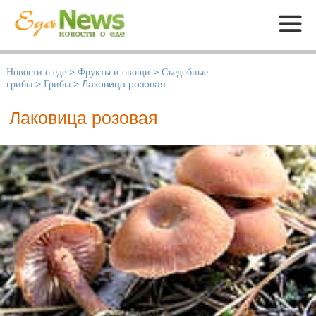
Меню
Новости о еде
>
Фрукты и овощи
>
Съедобные
грибы
>
Грибы
>
Лаковица розовая
Лаковица розовая