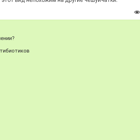
лении?
нтибиотиков