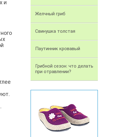
х и
Желчный гриб
Свинушка толстая
тного
ых
ой
Паутинник кровавый
Грибной сезон: что делать
при отравлении?
тлее
уют.
.