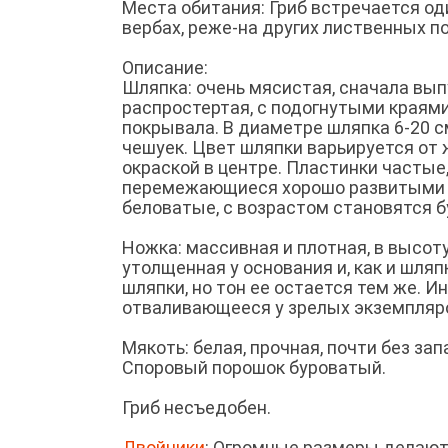
Места обитания: Гриб встречается од
вербах, реже-на других лиственных по
Описание:
Шляпка: очень мясистая, сначала вы
распростертая, с подогнутыми краям
покрывала. В диаметре шляпка 6-20 
чешуек. Цвет шляпки варьируется от 
окраской в центре. Пластинки частые
перемежающиеся хорошо развитыми к
беловатые, с возрастом становятся 
Ножка: массивная и плотная, в высоту
утолщенная у основания и, как и шля
шляпки, но тон ее остается тем же. И
отваливающееся у зрелых экземпляро
Мякоть: белая, прочная, почти без за
Споровый порошок буроватый.
Гриб несъедобен.
Двойники
: Огромные размеры делают