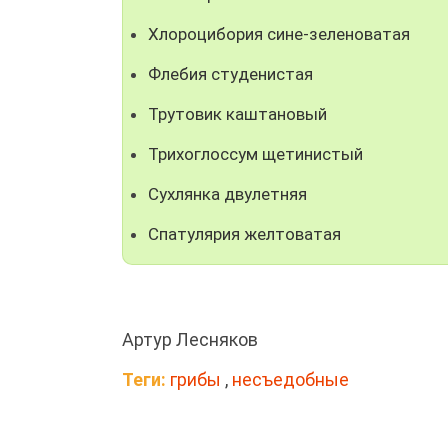
Хлороцибория сине-зеленоватая
Флебия студенистая
Трутовик каштановый
Трихоглоссум щетинистый
Сухлянка двулетняя
Спатулярия желтоватая
Артур Лесняков
Теги:
грибы
,
несъедобные