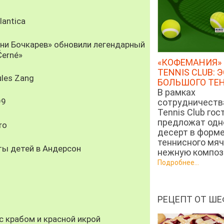
antica
рни Бочкарев» обновили легендарный
Černé»
«КОФЕМАНИЯ» 
TENNIS CLUB: 
les Zang
БОЛЬШОГО ТЕ
В рамках
99
сотрудничеств
Tennis Club гос
предложат од
ro
десерт в форм
теннисного мяч
ты детей в Андерсон
нежную компози
Подробнее...
РЕЦЕПТ ОТ ШЕ
 крабом и красной икрой