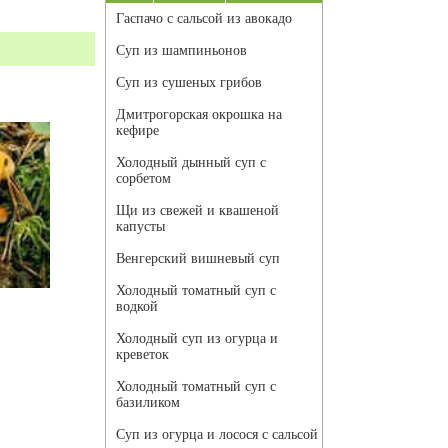
Гаспачо с сальсой из авокадо
Суп из шампиньонов
Суп из сушеных грибов
Дмитрогорская окрошка на
кефире
Холодный дынный суп с
сорбетом
Щи из свежей и квашеной
капусты
Венгерский вишневый суп
Холодный томатный суп с
водкой
Холодный суп из огурца и
креветок
Холодный томатный суп с
базиликом
Суп из огурца и лосося с сальсой