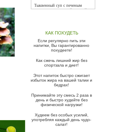
Тыквенный суп с печеным
чесноком и томатной сальсой
Грибной суп
Томатный суп с кремом из
КАК ПОХУДЕТЬ
красного перца
Если регулярно пить эти
Парижский луковый суп
напитки, Вы гарантированно
похудеете!
Суп из спаржи и горошка с
сыром пармезан
Как сжечь лишний жир без
спортзала и диет!
Суп-крем из цветной капусты
Этот напиток быстро сжигает
Французский луковый суп
избыток жира на вашей талии и
бедрах!
Суп из баклажанов с моцареллой
и гремолатой
Принимайте эту смесь 2 раза в
Грибной крем-суп с кростини с
день и быстро худейте без
козьим сыром
физической нагрузки!
Суп мисо с зеленым луком и
Худеем без особых усилий,
тофу
употребляя каждый день чудо-
салат!
Суп из помидоров черри с песто