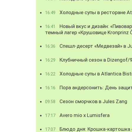
Холодные супы в ресторане Atl
16:49
Новый вкус и дизайн: «Пивова
16:41
темный лагер «Крушовице Kronprinz 
Спешл-десерт «Медвезай» в Ju
16:36
Клубничный сезон в Dizengof/
16:29
Холодные супы в Atlantica Bist
16:22
Пора андерсонить: День защи
16:16
Сезон сморчков в Jules Zang
09:58
Avero mio x Lumisfera
17:17
Блюдо дня: Крошка-картошка с
17:07