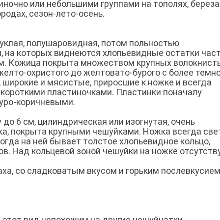
иночно или небольшими группами на тополях, береза
родах, сезон-лето-осень.
пуклая, полушаровидная, потом польностью
и, на которых виднеются хлопьевидные остатки час
см. Кожица покрыта множеством крупных волокнист
желто-охристого до желтовато-бурого с более темн
, широкие и мясистые, приросшие к ножке и всегда
ороткими пластиночками. Пластинки поначалу
буро-коричневыми.
 до 6 см, цилиндрическая или изогнутая, очень
пка, покрыта крупными чешуйками. Ножка всегда све
ногда на ней бывает толстое хлопьевидное кольцо,
в. Над кольцевой зоной чешуйки на ножке отсутств
паха, со сладковатым вкусом и горьким послевкусием
 этот вид непохожим на другие чешуйчатки.