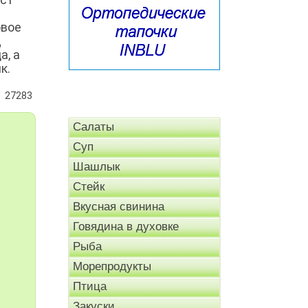
овое
д
а, а
к.
27283
Салаты
Суп
Шашлык
Стейк
Вкусная свинина
Говядина в духовке
Рыба
Морепродукты
Птица
Закуски