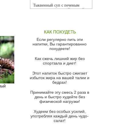
Тыквенный суп с печеным
чесноком и томатной сальсой
Грибной суп
Томатный суп с кремом из
КАК ПОХУДЕТЬ
красного перца
Если регулярно пить эти
Парижский луковый суп
напитки, Вы гарантированно
похудеете!
Суп из спаржи и горошка с
сыром пармезан
Как сжечь лишний жир без
спортзала и диет!
Суп-крем из цветной капусты
Этот напиток быстро сжигает
Французский луковый суп
избыток жира на вашей талии и
бедрах!
Суп из баклажанов с моцареллой
ный
и гремолатой
Принимайте эту смесь 2 раза в
Грибной крем-суп с кростини с
день и быстро худейте без
козьим сыром
физической нагрузки!
Суп мисо с зеленым луком и
Худеем без особых усилий,
тофу
употребляя каждый день чудо-
салат!
Суп из помидоров черри с песто