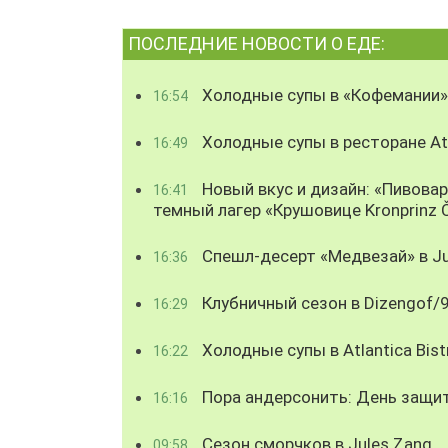
ПОСЛЕДНИЕ НОВОСТИ О ЕДЕ:
Холодные супы в «Кофемании»
16:54
Холодные супы в ресторане Atl
16:49
Новый вкус и дизайн: «Пивова
16:41
темный лагер «Крушовице Kronprinz 
Спешл-десерт «Медвезай» в Ju
16:36
Клубничный сезон в Dizengof/
16:29
Холодные супы в Atlantica Bist
16:22
Пора андерсонить: День защи
16:16
Сезон сморчков в Jules Zang
09:58