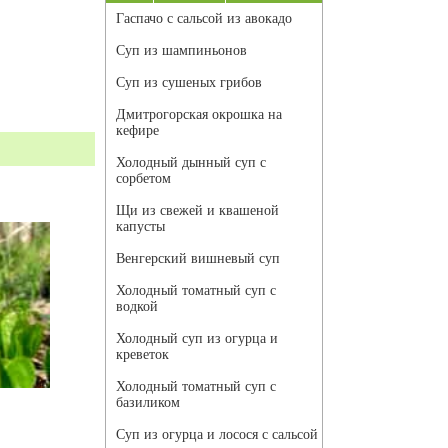
Гаспачо с сальсой из авокадо
Суп из шампиньонов
Суп из сушеных грибов
Дмитрогорская окрошка на
кефире
Холодный дынный суп с
сорбетом
Щи из свежей и квашеной
капусты
Венгерский вишневый суп
Холодный томатный суп с
водкой
Холодный суп из огурца и
креветок
Холодный томатный суп с
базиликом
Суп из огурца и лосося с сальсой