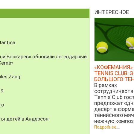
ИНТЕРЕСНОЕ
antica
рни Бочкарев» обновили легендарный
Černé»
«КОФЕМАНИЯ» 
TENNIS CLUB: 
les Zang
БОЛЬШОГО ТЕ
В рамках
99
сотрудничеств
Tennis Club гос
предложат од
ro
десерт в форм
теннисного мяч
ты детей в Андерсон
нежную компози
Подробнее...