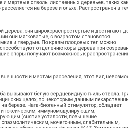
 и мертвые стволы лиственных деревьев, таких как
го расселяется на березе и ольхе. Распространен в т
ой дерева, они широкораспростертые и достигают д
нии они мягковатые, с возрастом становятся
мкие и твердые. По краям плодовых тел можно
 способствуют отделению коры дерева при созрева
вшие споры получают возможнось к распространени
й внешности и местам расселения, этот вид невозм
иба вызывают белую сердцевидную гниль ствола. Гр
ицинских целях, по некоторым данным лекарствен
 на березе. Чага-биогенный стимулятор, обладает
титоксическим, иммуномодулирующим,
рующим (снятие усталости, повышение
 спазмолитическим, мочегонным, слабительным,
лизует обмен веществ, функции ЖКТ. Замедляет р