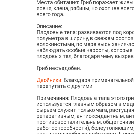
Места обитания: Гриб поражает живые
ясеня, клена, рябины, но охотнее все
всего года.
Описание:
Плодовые тела: развиваются под кор
полуметра в ширину, в свежем состоя
волокнистыми, по мере высыхания-ло
наблюдать особые наросты, которые
плодовых тел, благодаря чему вызре
Гриб несъедобен.
Двойники
: Благодаря примечательно
перепутать с другими.
Примечания: Плодовые тела этого гр
используется главным образом в мед
сырьем служит только чага, растущая
репаративным, антиоксидантным, ан
противовоспалительным, общетонизи
работоспособности), болеутоляющим,
противомикробным действием. Норма