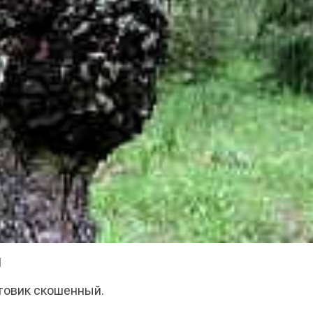
Я
утовик скошенный.