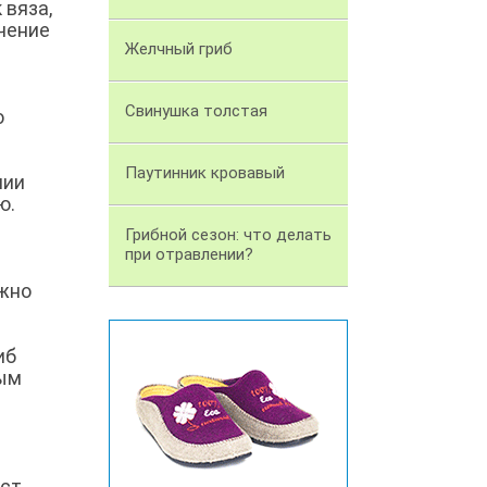
 вяза,
ечение
Желчный гриб
Свинушка толстая
о
Паутинник кровавый
нии
ю.
Грибной сезон: что делать
при отравлении?
ожно
иб
ным
ост