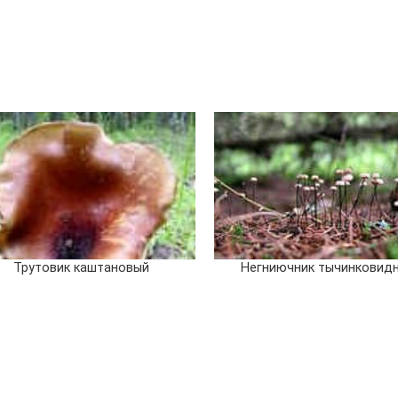
Трутовик каштановый
Негниючник тычинковид