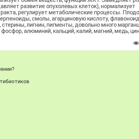
авляет развитие опухолевых клеток), нормализует
ракта, регулирует метаболические процессы. Плод
терпеноиды, смолы, агарциновую кислоту, флавонои
стерины, лигнин, пигменты, довольно много марганц
 фосфор, алюминий, кальций, калий, магний, медь, цин
лении?
нтибиотиков