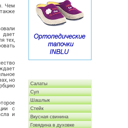
ы. Чем
 также
вовали
о дает
я тех,
овать
ество
рждает
ельное
ах, но
Салаты
рбцию
Суп
Шашлык
оторое
ции с
Стейк
асла и
Вкусная свинина
Говядина в духовке