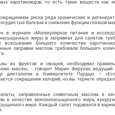
ых каротиноидов, то есть таких веществ как л
окращением риска ряда хронических и дегенера
ососудистые болезни и снижение функции глазной ма
нее в журнале «Молекулярное питание и исслед
ненасыщенные жиры в заправках для салатов тре
 всасывания большего количества каротиноид
ные заправки маслом требовали большего колич
та.
ьзы из фруктов и овощей, необходимо правиль
нове масла», - говорит Марио Феруззи, ведущий
ор диетологии в Университете Пурдью. – «Ес
гается сокращение калорий, но вы теряете опреде
салаты, заправленные сливочным маслом в кач
ом в качестве мононенасыщенного жира, кукуру
сыщенного жира. Каждый салат подавался в вариа
и.