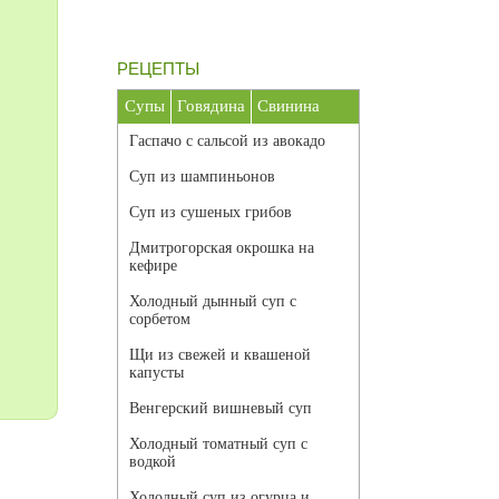
РЕЦЕПТЫ
Супы
Говядина
Свинина
Гаспачо с сальсой из авокадо
Суп из шампиньонов
Суп из сушеных грибов
Дмитрогорская окрошка на
кефире
Холодный дынный суп с
сорбетом
Щи из свежей и квашеной
капусты
Венгерский вишневый суп
Холодный томатный суп с
водкой
Холодный суп из огурца и