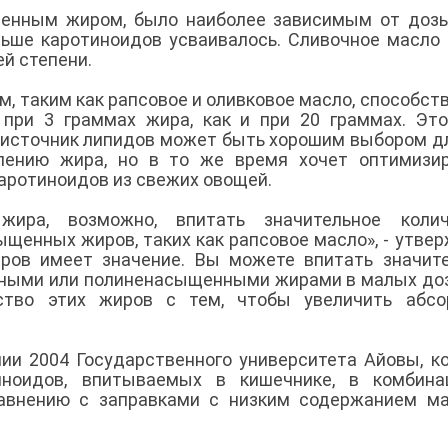
щенным жиром, было наиболее зависимым от доз
льше каротиноидов усваивалось. Сливочное масло
ей степени.
 таким как рапсовое и оливковое масло, способст
при 3 граммах жира, как и при 20 граммах. Эт
 источник липидов может быть хорошим выбором дл
лению жира, но в то же время хочет оптимизир
аротиноидов из свежих овощей.
ира, возможно, впитать значительное колич
щенных жиров, таких как рапсовое масло», - утве
иров имеет значение. Вы можете впитать значит
ными или полиненасыщенными жирами в малых доз
ство этих жиров с тем, чтобы увеличить абсо
ии 2004 Государственного университета Айовы, к
иноидов, впитываемых в кишечнике, в комбина
равнению с заправками с низким содержанием м