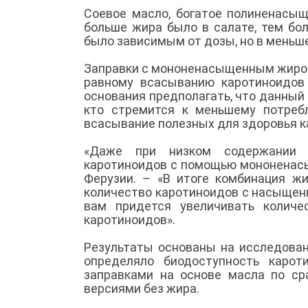
Соевое масло, богатое полиненасы
больше жира было в салате, тем бо
было зависимым от дозы, но в меньш
Заправки с мононенасыщенным жиром,
равному всасыванию каротиноидов 
основания предполагать, что данный
кто стремится к меньшему потреб
всасывание полезных для здоровья к
«Даже при низком содержании ж
каротиноидов с помощью мононенасы
Ферузии. – «В итоге комбинация ж
количество каротиноидов с насыщен
вам придется увеличивать количе
каротиноидов».
Результаты основаны на исследован
определяло биодоступность карот
заправками на основе масла по с
версиями без жира.