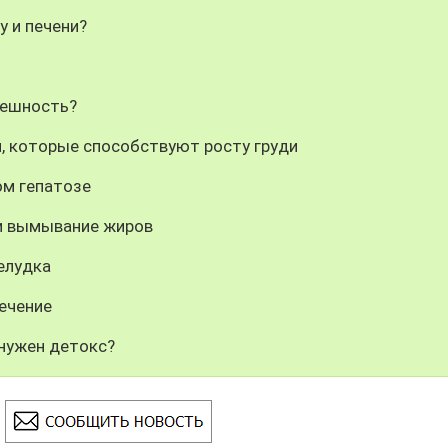
у и печени?
нешность?
й, которые способствуют росту груди
ом гепатозе
 и вымывание жиров
елудка
лечение
 нужен детокс?