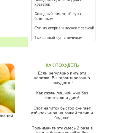
креветок
Холодный томатный суп с
базиликом
Суп из огурца и лосося с сальсой
Тыквенный суп с печеным
чесноком и томатной сальсой
Грибной суп
Томатный суп с кремом из
КАК ПОХУДЕТЬ
красного перца
Если регулярно пить эти
Парижский луковый суп
напитки, Вы гарантированно
похудеете!
Суп из спаржи и горошка с
сыром пармезан
Как сжечь лишний жир без
спортзала и диет!
Суп-крем из цветной капусты
Этот напиток быстро сжигает
Французский луковый суп
избыток жира на вашей талии и
икации
бедрах!
Суп из баклажанов с моцареллой
и гремолатой
Принимайте эту смесь 2 раза в
Грибной крем-суп с кростини с
день и быстро худейте без