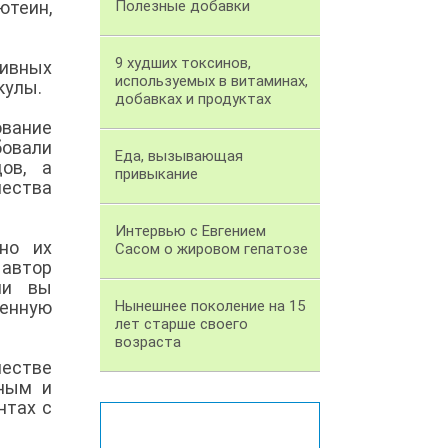
ютеин,
Полезные добавки
9 худших токсинов,
тивных
используемых в витаминах,
кулы.
добавках и продуктах
ование
бовали
Еда, вызывающая
ов, а
привыкание
ества
Интервью с Евгением
но их
Сасом о жировом гепатозе
 автор
ли вы
ленную
Нынешнее поколение на 15
лет старше своего
возраста
естве
зным и
нтах с