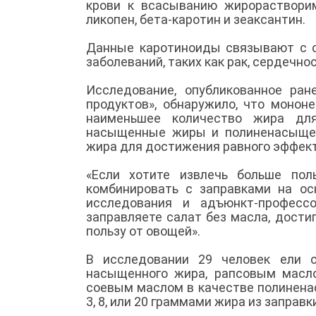
крови к всасыванию жирорастворим
ликопен, бета-каротин и зеаксантин.
Данные каротиноиды связывают с с
заболеваний, таких как рак, сердечн
Исследование, опубликованное ра
продуктов», обнаружило, что моно
наименьшее количество жира для
насыщенные жиры и полиненасыщен
жира для достижения равного эффек
«Если хотите извлечь больше пол
комбинировать с заправками на ос
исследования и адъюнкт-професс
заправляете салат без масла, дости
пользу от овощей».
В исследовании 29 человек ели 
насыщенного жира, рапсовым масл
соевым маслом в качестве полинена
3, 8, или 20 граммами жира из заправк