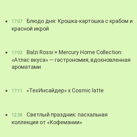
Блюдо дня: Крошка-картошка с крабом и
17:07
красной икрой
Balzi Rossi × Mercury Home Collection:
17:02
«Атлас вкуса» — гастрономия, вдохновленная
ароматами
«ТехИнсайдер» х Cosmic latte
17:11
Светлый праздник: пасхальная
12:38
коллекция от «Кофемании»