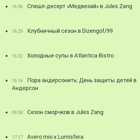
Спешл-десерт «Медвезай» в Jules Zang
16:36
Клубничный сезон в Dizengof/99
16:29
Холодные супы в Atlantica Bistro
16:22
Пора андерсонить: День защиты детей в
16:16
Андерсон
Сезон сморчков в Jules Zang
09:58
Avero mio x Lumisfera
17:17