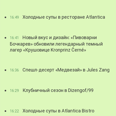
Холодные супы в ресторане Atlantica
16:49
Новый вкус и дизайн: «Пивоварни
16:41
Бочкарев» обновили легендарный темный
лагер «Крушовице Kronprinz Černé»
Спешл-десерт «Медвезай» в Jules Zang
16:36
Клубничный сезон в Dizengof/99
16:29
Холодные супы в Atlantica Bistro
16:22