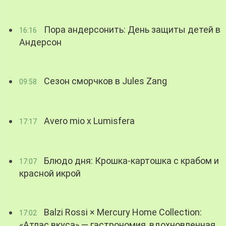
Пора андерсонить: День защиты детей в
16:16
Андерсон
Сезон сморчков в Jules Zang
09:58
Avero mio x Lumisfera
17:17
Блюдо дня: Крошка-картошка с крабом и
17:07
красной икрой
Balzi Rossi × Mercury Home Collection:
17:02
«Атлас вкуса» — гастрономия, вдохновленная